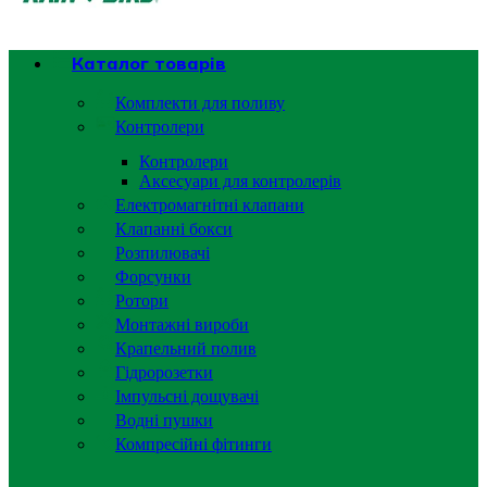
Каталог товарів
Комплекти для поливу
Контролери
Контролери
Аксесуари для контролерів
Електромагнітні клапани
Клапанні бокси
Розпилювачі
Форсунки
Ротори
Монтажні вироби
Крапельний полив
Гідророзетки
Імпульсні дощувачі
Водні пушки
Компресійні фітинги