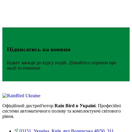
Підписатись на новини
Будьте завжди до курсу подій. Дізнайтесь першим про
акції та новинки
Офіційний дистриб'ютор
Rain Bird в Україні
. Професійні
системи автоматичного поливу та комплектуючі світового
рівня.
03151, Україна, Київ, вул.Волинська 48/50, 311