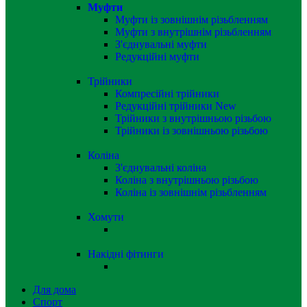
Муфти
Муфти із зовнішнім різьбленням
Муфти з внутрішнім різьбленням
З'єднувальні муфти
Редукційні муфти
Трійники
Компресійні трійники
Редукційні трійники
New
Трійники з внутрішньою різьбою
Трійники із зовнішньою різьбою
Коліна
З'єднувальні коліна
Коліна з внутрішньою різьбою
Коліна із зовнішнім різьбленням
Хомути
Накідні фітинги
Для дома
Спорт