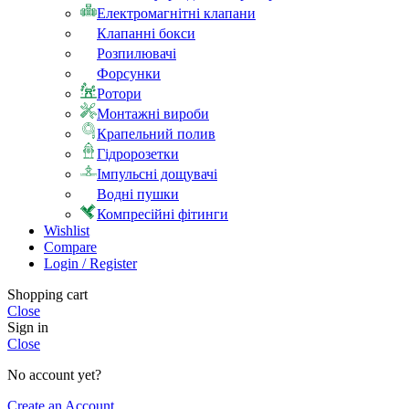
Електромагнітні клапани
Клапанні бокси
Розпилювачі
Форсунки
Ротори
Монтажні вироби
Крапельний полив
Гідророзетки
Імпульсні дощувачі
Водні пушки
Компресійні фітинги
Wishlist
Compare
Login / Register
Shopping cart
Close
Sign in
Close
No account yet?
Create an Account