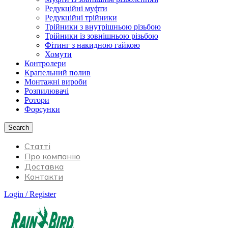
Редукційні муфти
Редукційні трійники
Трійники з внутрішньою різьбою
Трійники із зовнішньою різьбою
Фітинг з накидною гайкою
Хомути
Контролери
Крапельний полив
Монтажні вироби
Розпилювачі
Ротори
Форсунки
Search
Статті
Про компанію
Доставка
Контакти
Login / Register