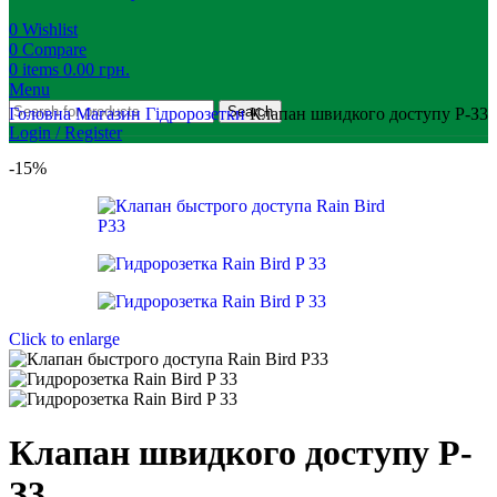
0
Wishlist
0
Compare
0
items
0.00
грн.
Menu
Search
Головна
Магазин
Гідророзетки
Клапан швидкого доступу Р-З3
Login / Register
-15%
Click to enlarge
Клапан швидкого доступу Р-
З3