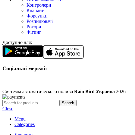
Контролери
Клапани
Форсунки
Розпилювачі
Ротори
Фітинг
Доступно для:
Соціальні мережі:
Системы автоматического полива
Rain Bird Украина
2026
Search
Close
Menu
Categories
Для дома