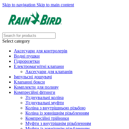
Skip to navigation
Skip to main content
Select category
Аксесуари для контролерів
Водні пушки
Гідророзетки
Електромагнітні клапани
Аксесуари для клапанів
Імпульсні дощувачі
Клапанні бокси
Комплекти для поливу
Компресійні фітинги
З'єднувальні коліна
З'єднувальні муфти
Коліна з внутрішньою різьбою
Коліна із зовнішнім різьбленням
Компресійні трійники
Муфти з внутрішнім різьбленням
Муфти із зовнішнім різьбленням