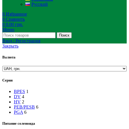
Русский
0
Избранное
0
Сравнить
0
0.00
грн.
Меню
Поиск
Вход / Регистрация
Закрыть
Валюта
Серия
BPES
1
DV
4
HV
2
PEB/PESB
6
PGA
6
Питание соленоида