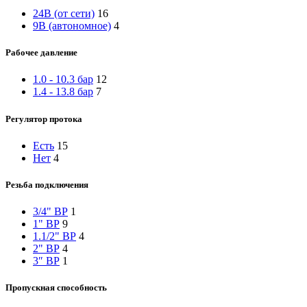
24В (от сети)
16
9В (автономное)
4
Рабочее давление
1.0 - 10.3 бар
12
1.4 - 13.8 бар
7
Регулятор протока
Есть
15
Нет
4
Резьба подключения
3/4" ВР
1
1" ВР
9
1.1/2" ВР
4
2" ВР
4
3″ ВР
1
Пропускная способность