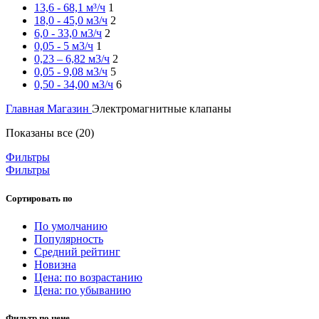
13,6 - 68,1 м³/ч
1
18,0 - 45,0 м3/ч
2
6,0 - 33,0 м3/ч
2
0,05 - 5 м3/ч
1
0,23 – 6,82 м3/ч
2
0,05 - 9,08 м3/ч
5
0,50 - 34,00 м3/ч
6
Главная
Магазин
Электромагнитные клапаны
Показаны все (20)
Фильтры
Фильтры
Сортировать по
По умолчанию
Популярность
Средний рейтинг
Новизна
Цена: по возрастанию
Цена: по убыванию
Фильтр по цене