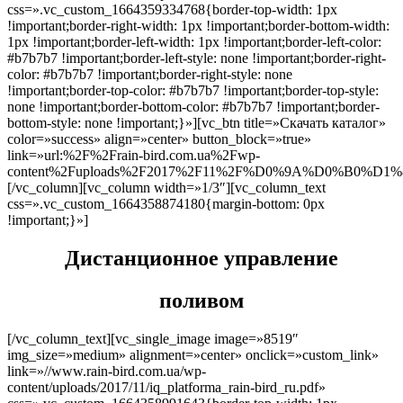
css=».vc_custom_1664359334768{border-top-width: 1px
!important;border-right-width: 1px !important;border-bottom-width:
1px !important;border-left-width: 1px !important;border-left-color:
#b7b7b7 !important;border-left-style: none !important;border-right-
color: #b7b7b7 !important;border-right-style: none
!important;border-top-color: #b7b7b7 !important;border-top-style:
none !important;border-bottom-color: #b7b7b7 !important;border-
bottom-style: none !important;}»][vc_btn title=»Скачать каталог»
color=»success» align=»center» button_block=»true»
link=»url:%2F%2Frain-bird.com.ua%2Fwp-
content%2Fuploads%2F2017%2F11%2F%D0%9A%D0%B0
[/vc_column][vc_column width=»1/3″][vc_column_text
css=».vc_custom_1664358874180{margin-bottom: 0px
!important;}»]
Дистанционное управление
поливом
[/vc_column_text][vc_single_image image=»8519″
img_size=»medium» alignment=»center» onclick=»custom_link»
link=»//www.rain-bird.com.ua/wp-
content/uploads/2017/11/iq_platforma_rain-bird_ru.pdf»