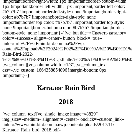
!important;border-right-width: 1px !important;border-bottom-width:
1px !important;border-left-width: 1px !important;border-left-color:
#b7b7b7 !important;border-left-style: none !important;border-right-
color: #b7b7b7 !important;border-right-style: none
!important;border-top-color: #b7b7b7 !important;border-top-style:
none !important;border-bottom-color: #b7b7b7 !important;border-
bottom-style: none !important;}»][vc_btn title=»Скачать каталог»
color=»success» align=»center» button_block=»true»
link=»url:%2F%2Frain-bird.com.ua%2Fwp-
content%2Fuploads%2F2024%2F02%2F%D0%9A%D0%B0%
Rain-Bird-2022-
%D1%80%D1%83%D1%81.pdf|title:%D0%A1%D0%BA%D
[/vc_column][vc_column width=»1/3″][vc_column_text
css=».vc_custom_1664358854896{margin-bottom: 0px
!important;}»]
Каталог Rain Bird
2018
[/vc_column_text][vc_single_image image=»8829″
img_size=»medium» alignment=»center» onclick=»custom_link»
link=»//www.rain-bird.com.ua/wp-content/uploads/2017/11/
Каталог_Rain_bird_2018.pdf»