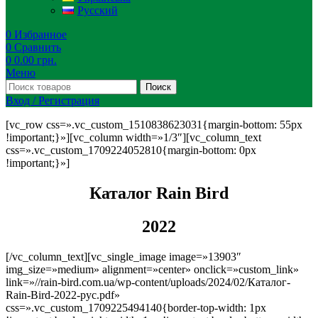
Русский
0
Избранное
0
Сравнить
0
0.00
грн.
Меню
Поиск
Вход / Регистрация
[vc_row css=».vc_custom_1510838623031{margin-bottom: 55px
!important;}»][vc_column width=»1/3″][vc_column_text
css=».vc_custom_1709224052810{margin-bottom: 0px
!important;}»]
Каталог Rain Bird
2022
[/vc_column_text][vc_single_image image=»13903″
img_size=»medium» alignment=»center» onclick=»custom_link»
link=»//rain-bird.com.ua/wp-content/uploads/2024/02/Каталог-
Rain-Bird-2022-рус.pdf»
css=».vc_custom_1709225494140{border-top-width: 1px