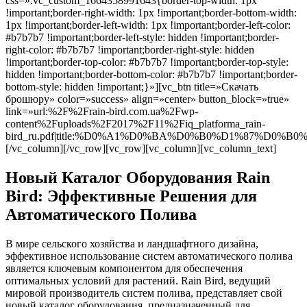
css=».vc_custom_1664358991643{border-top-width: 1px
!important;border-right-width: 1px !important;border-bottom-width:
1px !important;border-left-width: 1px !important;border-left-color:
#b7b7b7 !important;border-left-style: hidden !important;border-
right-color: #b7b7b7 !important;border-right-style: hidden
!important;border-top-color: #b7b7b7 !important;border-top-style:
hidden !important;border-bottom-color: #b7b7b7 !important;border-
bottom-style: hidden !important;}»][vc_btn title=»Скачать
брошюру» color=»success» align=»center» button_block=»true»
link=»url:%2F%2Frain-bird.com.ua%2Fwp-
content%2Fuploads%2F2017%2F11%2Fiq_platforma_rain-
bird_ru.pdf|title:%D0%A1%D0%BA%D0%B0%D1%87%
[/vc_column][/vc_row][vc_row][vc_column][vc_column_text]
Новый Каталог Оборудования Rain
Bird: Эффективные Решения для
Автоматического Полива
В мире сельского хозяйства и ландшафтного дизайна,
эффективное использование систем автоматического полива
является ключевым компонентом для обеспечения
оптимальных условий для растений. Rain Bird, ведущий
мировой производитель систем полива, представляет свой
новый каталог оборудования, предназначенный для