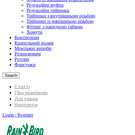
Редукційні муфти
Редукційні трійники
Трійники з внутрішньою різьбою
Трійники із зовнішньою різьбою
Фітинг з накидною гайкою
Хомути
Контролери
Крапельний полив
Монтажні вироби
Розпилювачі
Ротори
Форсунки
Search
Статті
Про компанію
Доставка
Контакти
Login / Register