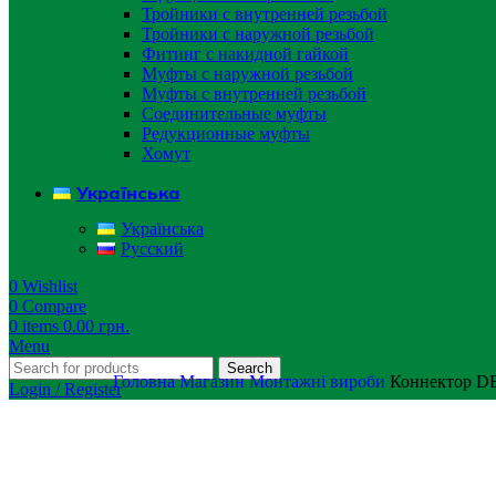
Тройники с внутренней резьбой
Тройники с наружной резьбой
Фитинг с накидной гайкой
Муфты с наружной резьбой
Муфты с внутренней резьбой
Соединительные муфты
Редукционные муфты
Хомут
Українська
Українська
Русский
0
Wishlist
0
Compare
0
items
0.00
грн.
Menu
Search
Головна
Магазин
Монтажні вироби
Коннектор D
Login / Register