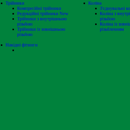
Трійники
Коліна
Компресійні трійники
З'єднувальні к
Редукційні трійники
New
Коліна з внут
Трійники з внутрішньою
різьбою
різьбою
Коліна із зовн
Трійники із зовнішньою
різьбленням
різьбою
Накідні фітинги