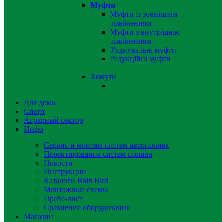
Муфти
Муфти із зовнішнім
різьбленням
Муфти з внутрішнім
різьбленням
З'єднувальні муфти
Редукційні муфти
Хомути
Для дома
Спорт
Аграрный сектор
Инфо
Сервис и монтаж систем автополива
Проектирование систем полива
Новости
Инструкции
Каталоги Rain Bird
Монтажные схемы
Прайс-лист
Сравнение оборудования
Магазин