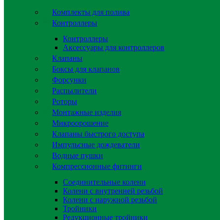
Комплекты для полива
Контроллеры
Контроллеры
Аксессуары для контроллеров
Клапаны
Боксы для клапанов
Форсунки
Распылители
Роторы
Монтажные изделия
Микроорошение
Клапаны быстрого доступа
Импульсные дождеватели
Водные пушки
Компрессионные фитинги
Соединительные колени
Колени с внутренней резьбой
Колени с наружной резьбой
Тройники
Редукционные тройники