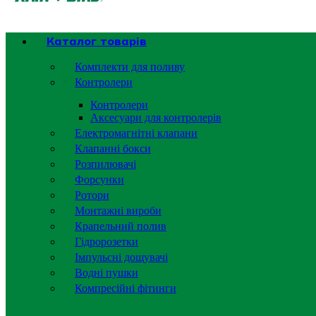
Каталог товарів
Комплекти для поливу
Контролери
Контролери
Аксесуари для контролерів
Електромагнітні клапани
Клапанні бокси
Розпилювачі
Форсунки
Ротори
Монтажні вироби
Крапельний полив
Гідророзетки
Імпульсні дощувачі
Водні пушки
Компресійні фітинги