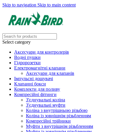
Skip to navigation
Skip to main content
Select category
Аксесуари для контролерів
Водні пушки
Гідророзетки
Електромагнітні клапани
Аксесуари для клапанів
Імпульсні дощувачі
Клапанні бокси
Комплекти для поливу
Компресійні фітинги
З'єднувальні коліна
З'єднувальні муфти
Коліна з внутрішньою різьбою
Коліна із зовнішнім різьбленням
Компресійні трійники
Муфти з внутрішнім різьбленням
Муфти із зовнішнім різьбленням