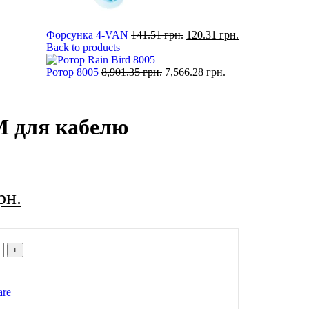
Форсунка 4-VAN
141.51
грн.
120.31
грн.
Back to products
Ротор 8005
8,901.35
грн.
7,566.28
грн.
 для кабелю
рн.
are