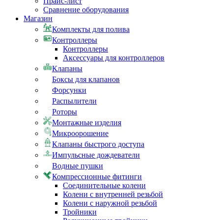
Прайс-лист
Сравнение оборудования
Магазин
Комплекты для полива
Контроллеры
Контроллеры
Аксессуары для контроллеров
Клапаны
Боксы для клапанов
Форсунки
Распылители
Роторы
Монтажные изделия
Микроорошение
Клапаны быстрого доступа
Импульсные дождеватели
Водные пушки
Компрессионные фитинги
Соединительные колени
Колени с внутренней резьбой
Колени с наружной резьбой
Тройники