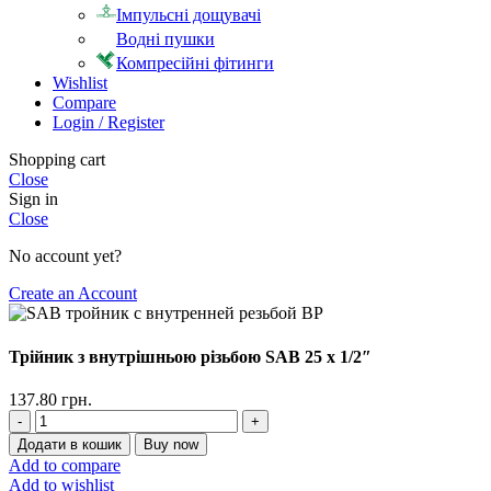
Імпульсні дощувачі
Водні пушки
Компресійні фітинги
Wishlist
Compare
Login / Register
Shopping cart
Close
Sign in
Close
No account yet?
Create an Account
Трійник з внутрішньою різьбою SAB 25 х 1/2″
137.80
грн.
Додати в кошик
Buy now
Add to compare
Add to wishlist