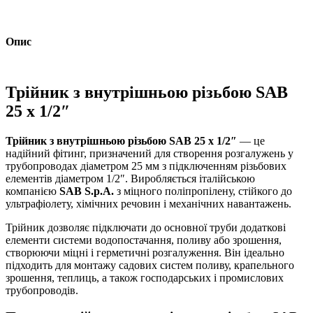
Опис
Трійник з внутрішньою різьбою SAB
25 х 1/2″
Трійник з внутрішньою різьбою SAB 25 х 1/2″
— це
надійний фітинг, призначений для створення розгалужень у
трубопроводах діаметром 25 мм з підключенням різьбових
елементів діаметром 1/2″. Виробляється італійською
компанією
SAB S.p.A.
з міцного поліпропілену, стійкого до
ультрафіолету, хімічних речовин і механічних навантажень.
Трійник дозволяє підключати до основної труби додаткові
елементи системи водопостачання, поливу або зрошення,
створюючи міцні і герметичні розгалуження. Він ідеально
підходить для монтажу садових систем поливу, крапельного
зрошення, теплиць, а також господарських і промислових
трубопроводів.