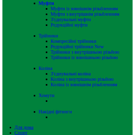
Муфти
Муфти із зовнішнім різьбленням
Муфти з внутрішнім різьбленням
З'єднувальні муфти
Редукційні муфти
Трійники
Компресійні трійники
Редукційні трійники
New
Трійники з внутрішньою різьбою
Трійники із зовнішньою різьбою
Коліна
З'єднувальні коліна
Коліна з внутрішньою різьбою
Коліна із зовнішнім різьбленням
Хомути
Накідні фітинги
Для дома
Спорт