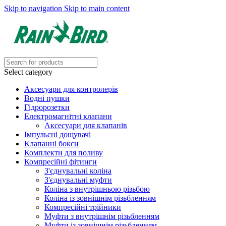
Skip to navigation
Skip to main content
Select category
Аксесуари для контролерів
Водні пушки
Гідророзетки
Електромагнітні клапани
Аксесуари для клапанів
Імпульсні дощувачі
Клапанні бокси
Комплекти для поливу
Компресійні фітинги
З'єднувальні коліна
З'єднувальні муфти
Коліна з внутрішньою різьбою
Коліна із зовнішнім різьбленням
Компресійні трійники
Муфти з внутрішнім різьбленням
Муфти із зовнішнім різьбленням