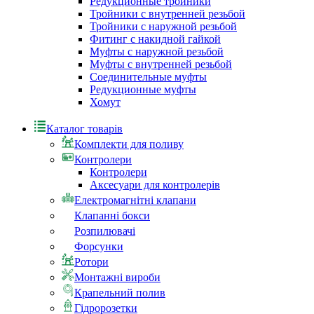
Редукционные тройники
Тройники с внутренней резьбой
Тройники с наружной резьбой
Фитинг с накидной гайкой
Муфты с наружной резьбой
Муфты с внутренней резьбой
Соединительные муфты
Редукционные муфты
Хомут
Каталог товарів
Комплекти для поливу
Контролери
Контролери
Аксесуари для контролерів
Електромагнітні клапани
Клапанні бокси
Розпилювачі
Форсунки
Ротори
Монтажні вироби
Крапельний полив
Гідророзетки