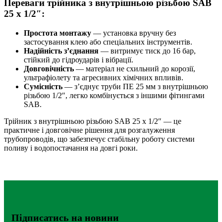
Переваги трійника з внутрішньою різьбою SAB
25 х 1/2″:
Простота монтажу
— установка вручну без
застосування клею або спеціальних інструментів.
Надійність з’єднання
— витримує тиск до 16 бар,
стійкий до гідроударів і вібрації.
Довговічність
— матеріал не схильний до корозії,
ультрафіолету та агресивних хімічних впливів.
Сумісність
— з’єднує труби ПЕ 25 мм з внутрішньою
різьбою 1/2″, легко комбінується з іншими фітингами
SAB.
Трійник з внутрішньою різьбою SAB 25 х 1/2″ — це
практичне і довговічне рішення для розгалуження
трубопроводів, що забезпечує стабільну роботу системи
поливу і водопостачання на довгі роки.
Підписатись на новини