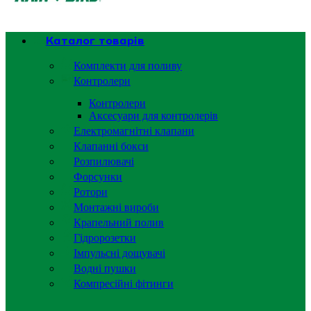
Каталог товарів
Комплекти для поливу
Контролери
Контролери
Аксесуари для контролерів
Електромагнітні клапани
Клапанні бокси
Розпилювачі
Форсунки
Ротори
Монтажні вироби
Крапельний полив
Гідророзетки
Імпульсні дощувачі
Водні пушки
Компресійні фітинги