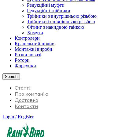
Редукційні муфти
Редукційні трійники
Трійники з внутрішньою різьбою
Трійники із зовнішньою різьбою
Фітинг з накидною гайкою
Хомути
Контролери
Крапельний полив
Монтажні вироби
Розпилювачі
Ротори
Форсунки
Search
Статті
Про компанію
Доставка
Контакти
Login / Register