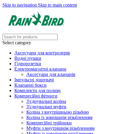
Skip to navigation
Skip to main content
Select category
Аксесуари для контролерів
Водні пушки
Гідророзетки
Електромагнітні клапани
Аксесуари для клапанів
Імпульсні дощувачі
Клапанні бокси
Комплекти для поливу
Компресійні фітинги
З'єднувальні коліна
З'єднувальні муфти
Коліна з внутрішньою різьбою
Коліна із зовнішнім різьбленням
Компресійні трійники
Муфти з внутрішнім різьбленням
Муфти із зовнішнім різьбленням