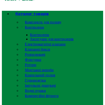
Каталог товарів
Комплекти для поливу
Контролери
Контролери
Аксесуари для контролерів
Електромагнітні клапани
Клапанні бокси
Розпилювачі
Форсунки
Ротори
Монтажні вироби
Крапельний полив
Гідророзетки
Імпульсні дощувачі
Водні пушки
Компресійні фітинги