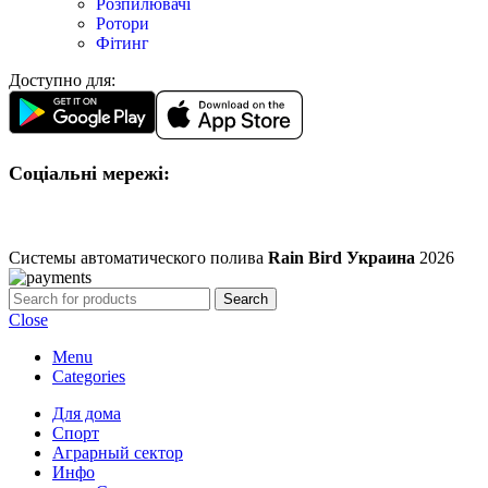
Розпилювачі
Ротори
Фітинг
Доступно для:
Соціальні мережі:
Системы автоматического полива
Rain Bird Украина
2026
Search
Close
Menu
Categories
Для дома
Спорт
Аграрный сектор
Инфо