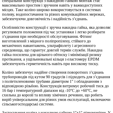
спеціальній конструкції з накидною гайкою монтаж стає
максимально простим і зручним навіть у важкодоступних
місцях. Таке коліно широко використовується в системах
поливу, водопостачання та різних комунікаційних мережах,
забезпечуючи довговічність і надійність з’єднань.
Особливістю конструкції є зручна накидна гайка, яка дозволяє
регулювати положення під час установки і легко розбирати
з’єднання при необхідності обслуговування. Фітинг
виготовлений з міцного поліпропілену, стійкого до
механічних навантажень, ультрафіолету і агресивного
середовища, що гарантує довгий термін служби. Накидна
гайка посилена для щільного обтиску і мінімізації ризику
протікання, а ущільнювальні кільця з еластомеру EPDM
забезпечують герметичність навіть при високому тиску.
Коліно забезпечує надійне створення поворотних з’єднань
трубопроводів під кутом 90 градусів і підходить для з’єднання
з поліетиленовими трубами діаметром 1″ і обладнанням з
відповідною різьбою. Конструкція витримує робочий тиск до
16 бар і температурний діапазон від -10°C до +60°C, не
схильна до корозії та впливу хімічних речовин, що робить
виріб універсальним для різних умов експлуатації, включаючи
сільськогосподарські системи.
Застосування коліна з накидною гайкою 1″х1″ різноманітне. У