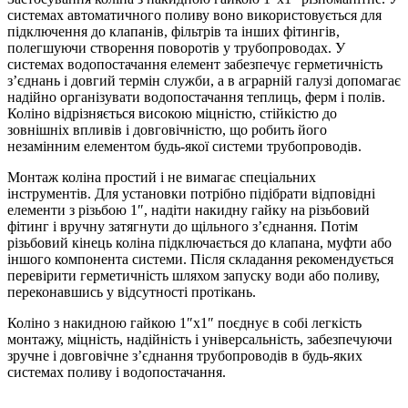
системах автоматичного поливу воно використовується для
підключення до клапанів, фільтрів та інших фітингів,
полегшуючи створення поворотів у трубопроводах. У
системах водопостачання елемент забезпечує герметичність
з’єднань і довгий термін служби, а в аграрній галузі допомагає
надійно організувати водопостачання теплиць, ферм і полів.
Коліно відрізняється високою міцністю, стійкістю до
зовнішніх впливів і довговічністю, що робить його
незамінним елементом будь-якої системи трубопроводів.
Монтаж коліна простий і не вимагає спеціальних
інструментів. Для установки потрібно підібрати відповідні
елементи з різьбою 1″, надіти накидну гайку на різьбовий
фітинг і вручну затягнути до щільного з’єднання. Потім
різьбовий кінець коліна підключається до клапана, муфти або
іншого компонента системи. Після складання рекомендується
перевірити герметичність шляхом запуску води або поливу,
переконавшись у відсутності протікань.
Коліно з накидною гайкою 1″х1″ поєднує в собі легкість
монтажу, міцність, надійність і універсальність, забезпечуючи
зручне і довговічне з’єднання трубопроводів в будь-яких
системах поливу і водопостачання.