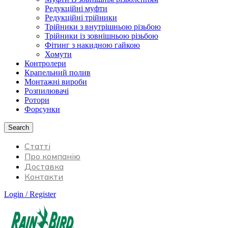
Редукційні муфти
Редукційні трійники
Трійники з внутрішньою різьбою
Трійники із зовнішньою різьбою
Фітинг з накидною гайкою
Хомути
Контролери
Крапельний полив
Монтажні вироби
Розпилювачі
Ротори
Форсунки
Search
Статті
Про компанію
Доставка
Контакти
Login / Register