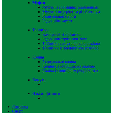
Муфти
Муфти із зовнішнім різьбленням
Муфти з внутрішнім різьбленням
З'єднувальні муфти
Редукційні муфти
Трійники
Компресійні трійники
Редукційні трійники
New
Трійники з внутрішньою різьбою
Трійники із зовнішньою різьбою
Коліна
З'єднувальні коліна
Коліна з внутрішньою різьбою
Коліна із зовнішнім різьбленням
Хомути
Накідні фітинги
Для дома
Спорт