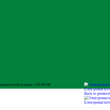
ромагнітний клапан 150-PESB
Електромагніт
Back to product
Електромагніт