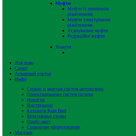
Муфти
Муфти із зовнішнім
різьбленням
Муфти з внутрішнім
різьбленням
З'єднувальні муфти
Редукційні муфти
Хомути
Для дома
Спорт
Аграрный сектор
Инфо
Сервис и монтаж систем автополива
Проектирование систем полива
Новости
Инструкции
Каталоги Rain Bird
Монтажные схемы
Прайс-лист
Сравнение оборудования
Магазин