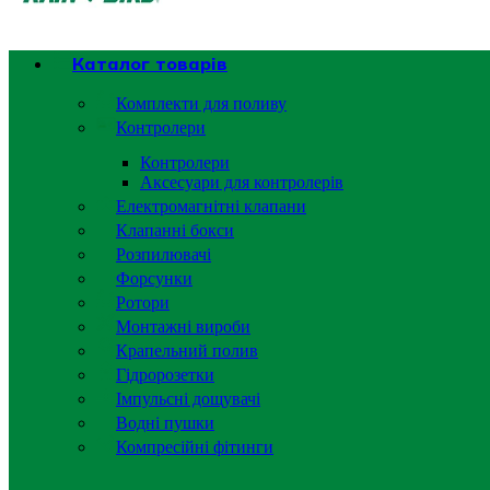
Каталог товарів
Комплекти для поливу
Контролери
Контролери
Аксесуари для контролерів
Електромагнітні клапани
Клапанні бокси
Розпилювачі
Форсунки
Ротори
Монтажні вироби
Крапельний полив
Гідророзетки
Імпульсні дощувачі
Водні пушки
Компресійні фітинги