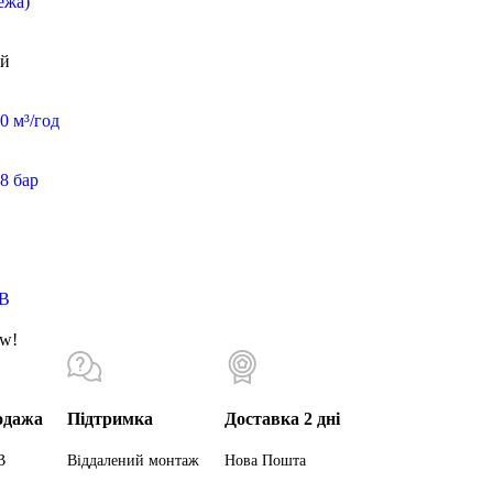
ежа)
ій
0 м³/год
8 бар
B
ow!
одажа
Підтримка
Доставка 2 дні
В
Віддалений монтаж
Нова Пошта