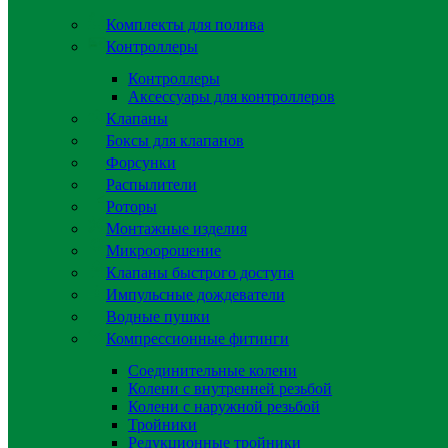
Комплекты для полива
Контроллеры
Контроллеры
Аксессуары для контроллеров
Клапаны
Боксы для клапанов
Форсунки
Распылители
Роторы
Монтажные изделия
Микроорошение
Клапаны быстрого доступа
Импульсные дождеватели
Водные пушки
Компрессионные фитинги
Соединительные колени
Колени с внутренней резьбой
Колени с наружной резьбой
Тройники
Редукционные тройники