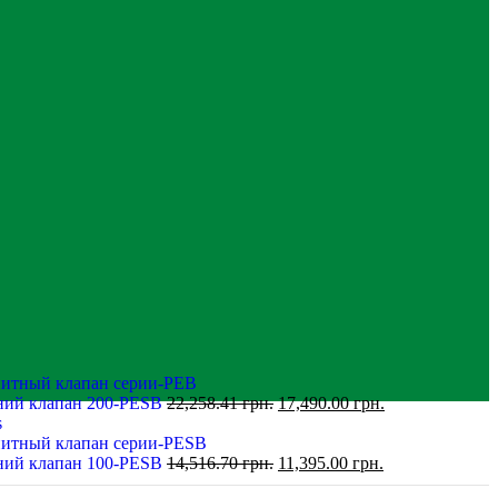
ний клапан 200-PESB
22,258.41
грн.
17,490.00
грн.
s
ний клапан 100-PESB
14,516.70
грн.
11,395.00
грн.