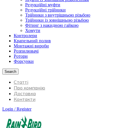
Редукційні муфти
Редукційні трійники
Трійники з внутрішньою різьбою
Трійники із зовнішньою різьбою
Фітинг з накидною гайкою
Хомути
Контролери
Крапельний полив
Монтажні вироби
Розпилювачі
Ротори
Форсунки
Search
Статті
Про компанію
Доставка
Контакти
Login / Register