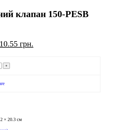
ний клапан 150-PESB
010.55
грн.
are
.2 × 20.3 см