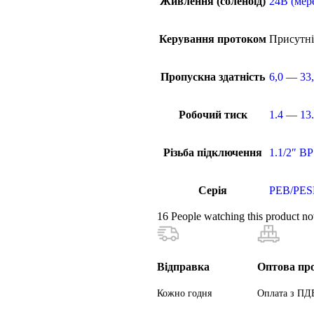
Живлення (соленоїд)
24В (мер
Керування протоком
Присутн
Пропускна здатність
6,0 — 33,
Робочий тиск
1.4 — 13.
Різьба підключення
1.1/2″ ВР
Серія
PEB/PES
16
People watching this product n
Відправка
Оптова пр
Кожно годня
Оплата з ПД