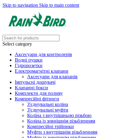
Skip to navigation
Skip to main content
Select category
Аксесуари для контролерів
Водні пушки
Гідророзетки
Електромагнітні клапани
Аксесуари для клапанів
Імпульсні дощувачі
Клапанні бокси
Комплекти для поливу
Компресійні фітинги
З'єднувальні коліна
З'єднувальні муфти
Коліна з внутрішньою різьбою
Коліна із зовнішнім різьбленням
Компресійні трійники
Муфти з внутрішнім різьбленням
Муфти із зовнішнім різьбленням