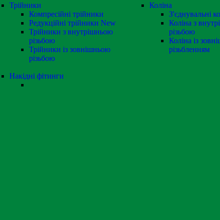
Трійники
Коліна
Компресійні трійники
З'єднувальні к
Редукційні трійники
New
Коліна з внут
Трійники з внутрішньою
різьбою
різьбою
Коліна із зовн
Трійники із зовнішньою
різьбленням
різьбою
Накідні фітинги