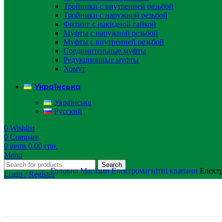
Тройники с внутренней резьбой
Тройники с наружной резьбой
Фитинг с накидной гайкой
Муфты с наружной резьбой
Муфты с внутренней резьбой
Соединительные муфты
Редукционные муфты
Хомут
Українська
Українська
Русский
0
Wishlist
0
Compare
0
items
0.00
грн.
Menu
Search
Головна
Магазин
Електромагнітні клапани
Елект
Login / Register