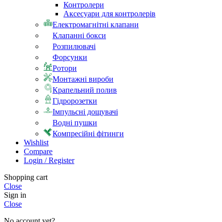
Контролери
Аксесуари для контролерів
Електромагнітні клапани
Клапанні бокси
Розпилювачі
Форсунки
Ротори
Монтажні вироби
Крапельний полив
Гідророзетки
Імпульсні дощувачі
Водні пушки
Компресійні фітинги
Wishlist
Compare
Login / Register
Shopping cart
Close
Sign in
Close
No account yet?