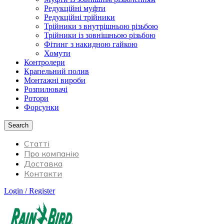
Редукційні муфти
Редукційні трійники
Трійники з внутрішньою різьбою
Трійники із зовнішньою різьбою
Фітинг з накидною гайкою
Хомути
Контролери
Крапельний полив
Монтажні вироби
Розпилювачі
Ротори
Форсунки
Search
Статті
Про компанію
Доставка
Контакти
Login / Register