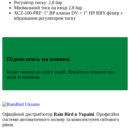
Регулятор тиску: 2,8 бар
Мінімальний тиск на вході 2,8 бар
ХСZ-100-РRF: 1″ ВР клапан DV + 1″ НР RBY фільтр з
вбудованим регулятором тиску
Підписатись на новини
Будьте завжди до курсу подій. Дізнайтесь першим про
акції та новинки
Офіційний дистриб'ютор
Rain Bird в Україні
. Професійні
системи автоматичного поливу та комплектуючі світового
рівня.