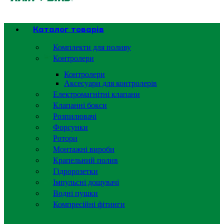
Каталог товарів
Комплекти для поливу
Контролери
Контролери
Аксесуари для контролерів
Електромагнітні клапани
Клапанні бокси
Розпилювачі
Форсунки
Ротори
Монтажні вироби
Крапельний полив
Гідророзетки
Імпульсні дощувачі
Водні пушки
Компресійні фітинги