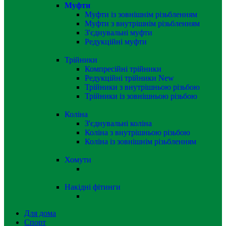
Муфти
Муфти із зовнішнім різьбленням
Муфти з внутрішнім різьбленням
З'єднувальні муфти
Редукційні муфти
Трійники
Компресійні трійники
Редукційні трійники
New
Трійники з внутрішньою різьбою
Трійники із зовнішньою різьбою
Коліна
З'єднувальні коліна
Коліна з внутрішньою різьбою
Коліна із зовнішнім різьбленням
Хомути
Накідні фітинги
Для дома
Спорт