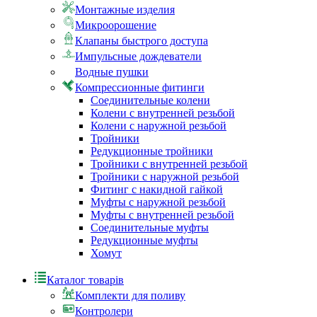
Монтажные изделия
Микроорошение
Клапаны быстрого доступа
Импульсные дождеватели
Водные пушки
Компрессионные фитинги
Соединительные колени
Колени с внутренней резьбой
Колени с наружной резьбой
Тройники
Редукционные тройники
Тройники с внутренней резьбой
Тройники с наружной резьбой
Фитинг с накидной гайкой
Муфты с наружной резьбой
Муфты с внутренней резьбой
Соединительные муфты
Редукционные муфты
Хомут
Каталог товарів
Комплекти для поливу
Контролери