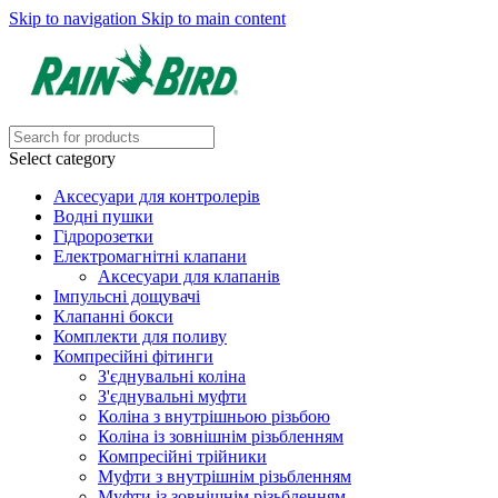
Skip to navigation
Skip to main content
Select category
Аксесуари для контролерів
Водні пушки
Гідророзетки
Електромагнітні клапани
Аксесуари для клапанів
Імпульсні дощувачі
Клапанні бокси
Комплекти для поливу
Компресійні фітинги
З'єднувальні коліна
З'єднувальні муфти
Коліна з внутрішньою різьбою
Коліна із зовнішнім різьбленням
Компресійні трійники
Муфти з внутрішнім різьбленням
Муфти із зовнішнім різьбленням