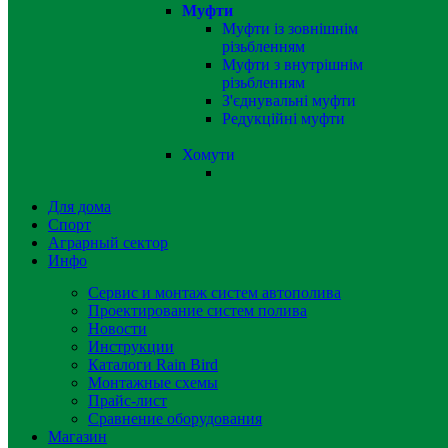
Муфти
Муфти із зовнішнім
різьбленням
Муфти з внутрішнім
різьбленням
З'єднувальні муфти
Редукційні муфти
Хомути
Для дома
Спорт
Аграрный сектор
Инфо
Сервис и монтаж систем автополива
Проектирование систем полива
Новости
Инструкции
Каталоги Rain Bird
Монтажные схемы
Прайс-лист
Сравнение оборудования
Магазин