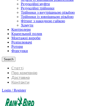
Редукційні муфти
Редукційні трійники
Трійники з внутрішньою різьбою
Трійники із зовнішньою різьбою
Фітинг з накидною гайкою
Хомути
Контролери
Крапельний полив
Монтажні вироби
Розпилювачі
Ротори
Форсунки
Search
Статті
Про компанію
Доставка
Контакти
Login / Register