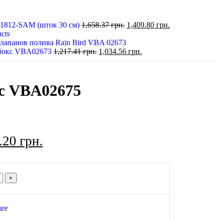
1812-SAM (шток 30 см)
1,658.37
грн.
1,409.80
грн.
cts
бокс VBA02673
1,217.41
грн.
1,034.56
грн.
с VBA02675
0.20
грн.
are