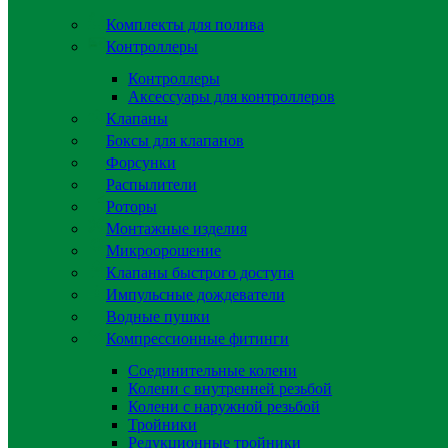
Комплекты для полива
Контроллеры
Контроллеры
Аксессуары для контроллеров
Клапаны
Боксы для клапанов
Форсунки
Распылители
Роторы
Монтажные изделия
Микроорошение
Клапаны быстрого доступа
Импульсные дождеватели
Водные пушки
Компрессионные фитинги
Соединительные колени
Колени с внутренней резьбой
Колени с наружной резьбой
Тройники
Редукционные тройники