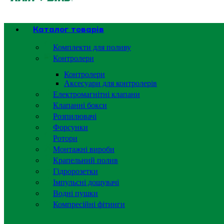
Каталог товарів
Комплекти для поливу
Контролери
Контролери
Аксесуари для контролерів
Електромагнітні клапани
Клапанні бокси
Розпилювачі
Форсунки
Ротори
Монтажні вироби
Крапельний полив
Гідророзетки
Імпульсні дощувачі
Водні пушки
Компресійні фітинги