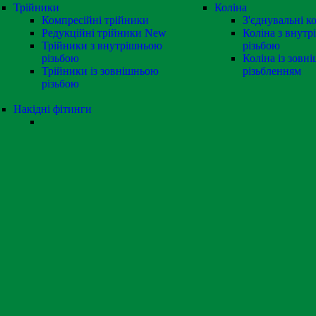
Трійники
Коліна
Компресійні трійники
З'єднувальні к
Редукційні трійники
New
Коліна з внут
Трійники з внутрішньою
різьбою
різьбою
Коліна із зовн
Трійники із зовнішньою
різьбленням
різьбою
Накідні фітинги