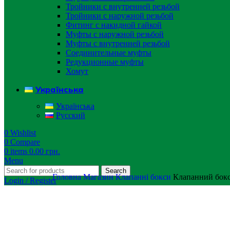
Тройники с внутренней резьбой
Тройники с наружной резьбой
Фитинг с накидной гайкой
Муфты с наружной резьбой
Муфты с внутренней резьбой
Соединительные муфты
Редукционные муфты
Хомут
Українська
Українська
Русский
0
Wishlist
0
Compare
0
items
0.00
грн.
Menu
Search
Головна
Магазин
Клапанні бокси
Клапанний бок
Login / Register