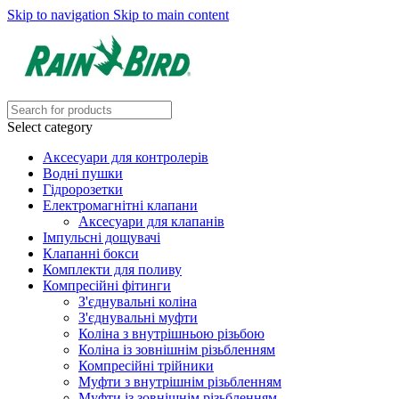
Skip to navigation
Skip to main content
Select category
Аксесуари для контролерів
Водні пушки
Гідророзетки
Електромагнітні клапани
Аксесуари для клапанів
Імпульсні дощувачі
Клапанні бокси
Комплекти для поливу
Компресійні фітинги
З'єднувальні коліна
З'єднувальні муфти
Коліна з внутрішньою різьбою
Коліна із зовнішнім різьбленням
Компресійні трійники
Муфти з внутрішнім різьбленням
Муфти із зовнішнім різьбленням