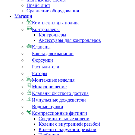
Прайс-лист
Сравнение оборудования
Магазин
Комплекты для полива
Контроллеры
Контроллеры
Аксессуары для контроллеров
Клапаны
Боксы для клапанов
Форсунки
Распылители
Роторы
Монтажные изделия
Микроорошение
Клапаны быстрого доступа
Импульсные дождеватели
Водные пушки
Компрессионные фитинги
Соединительные колени
Колени с внутренней резьбой
Колени с наружной резьбой
Тройники