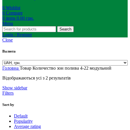
0
Wishlist
0
Compare
0
items
0.00
грн.
Menu
Search
Login / Register
Close
Валюта
Головна
Товар Количество зон полива
4-22 модульний
Відображаються усі з 2 результатів
Show sidebar
Filters
Sort by
Default
Popularity
Average rating