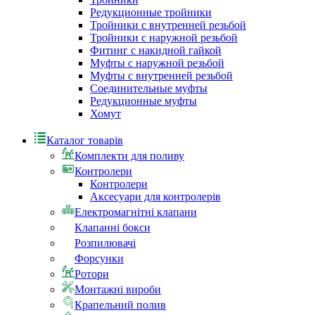
Редукционные тройники
Тройники с внутренней резьбой
Тройники с наружной резьбой
Фитинг с накидной гайкой
Муфты с наружной резьбой
Муфты с внутренней резьбой
Соединительные муфты
Редукционные муфты
Хомут
Каталог товарів
Комплекти для поливу
Контролери
Контролери
Аксесуари для контролерів
Електромагнітні клапани
Клапанні бокси
Розпилювачі
Форсунки
Ротори
Монтажні вироби
Крапельний полив