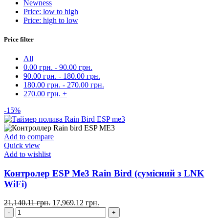
Newness
Price: low to high
Price: high to low
Price filter
All
0.00
грн.
-
90.00
грн.
90.00
грн.
-
180.00
грн.
180.00
грн.
-
270.00
грн.
270.00
грн.
+
-15%
Add to compare
Quick view
Add to wishlist
Контролер ESP Me3 Rain Bird (сумісний з LNK
WiFi)
21,140.11
грн.
17,969.12
грн.