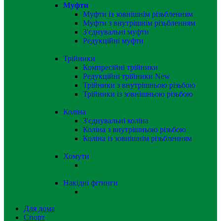
Муфти
Муфти із зовнішнім різьбленням
Муфти з внутрішнім різьбленням
З'єднувальні муфти
Редукційні муфти
Трійники
Компресійні трійники
Редукційні трійники
New
Трійники з внутрішньою різьбою
Трійники із зовнішньою різьбою
Коліна
З'єднувальні коліна
Коліна з внутрішньою різьбою
Коліна із зовнішнім різьбленням
Хомути
Накідні фітинги
Для дома
Спорт