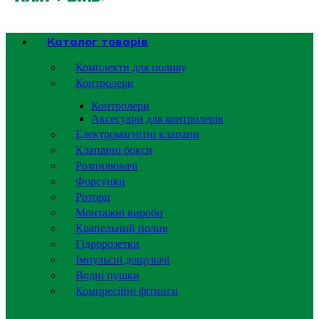
Каталог товарів
Комплекти для поливу
Контролери
Контролери
Аксесуари для контролерів
Електромагнітні клапани
Клапанні бокси
Розпилювачі
Форсунки
Ротори
Монтажні вироби
Крапельний полив
Гідророзетки
Імпульсні дощувачі
Водні пушки
Компресійні фітинги