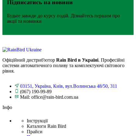
Підписатись на новини
Будьте завжди до курсу подій. Дізнайтесь першим про
акції та новинки
Офіційний дистриб'ютор
Rain Bird в Україні
. Професійні
системи автоматичного поливу та комплектуючі світового
рівня.
03151, Україна, Київ, вул.Волинська 48/50, 311
(067) 190-99-89
Mail: office@rain-bird.com.ua
Інфо
Інструкції
Каталоги Rain Bird
Прайси