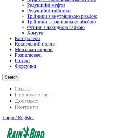
Редукційні муфти
Редукційні трійники
Трійники з внутрішньою різьбою
Трійники із зовнішньою різьбою
Фітинг з накидною гайкою
Хомути
Контролери
Крапельний полив
Монтажні вироби
Розпилювачі
Ротори
Форсунки
Search
Статті
Про компанію
Доставка
Контакти
Login / Register