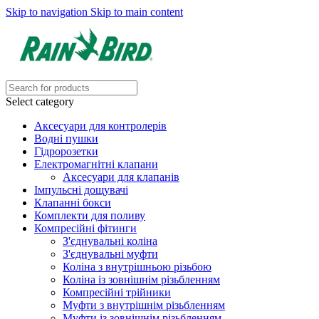
Skip to navigation
Skip to main content
Select category
Аксесуари для контролерів
Водні пушки
Гідророзетки
Електромагнітні клапани
Аксесуари для клапанів
Імпульсні дощувачі
Клапанні бокси
Комплекти для поливу
Компресійні фітинги
З'єднувальні коліна
З'єднувальні муфти
Коліна з внутрішньою різьбою
Коліна із зовнішнім різьбленням
Компресійні трійники
Муфти з внутрішнім різьбленням
Муфти із зовнішнім різьбленням