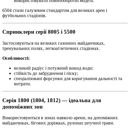
використовувати повнооборотні моделі.
6504 стали галузевим стандартом для великих арен і
футбольних стадіонів.
Спринклери серії 8005 і 5500
Застосовуються на великих газонних майданчиках,
тренувальних полях, легкоатлетичних стадіонах.
Особливості:
великий радіус і потужний викид води;
стійкість до забруднення і піску;
спеціалізовані форсунки для коригування дальності та
витрати.
Серія 1800 (1804, 1812)
— ідеальна для
допоміжних зон
Використовуються в зонах навколо арени, на допоміжних
майданчиках, бігових доріжках, рулонах штучної трави.