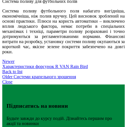
Система поливу для футбольних полів
Система поливу футбольного поля набагато вигідніша,
економічніша, ніж полив вручну. Цей висновок зроблений на
основі практики. Плюси на користь автоматики – виключено
вплив людського фактора, немає потреби в спеціальних
механізмах і техніці, параметри поливу розраховані і точно
дотримуються за регламентованими нормами. Фінансові
витрати на розробку, установку системи поливу окупаються за
короткий час, якісне зелене покриття забезпечено на довгі
роки.
Newer
Характеристики форсунок R VAN Rain Bird
Back to list
Older
Системи крапельного зрошення
Close
Підписатись на новини
Будьте завжди до курсу подій. Дізнайтесь першим про
акції та новинки