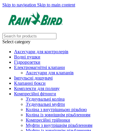
Skip to navigation
Skip to main content
Select category
Аксесуари для контролерів
Водні пушки
Гідророзетки
Електромагнітні клапани
Аксесуари для клапанів
Імпульсні дощувачі
Клапанні бокси
Комплекти для поливу
Компресійні фітинги
З'єднувальні коліна
З'єднувальні муфти
Коліна з внутрішньою різьбою
Коліна із зовнішнім різьбленням
Компресійні трійники
Муфти з внутрішнім різьбленням
Муфти із зовнішнім різьбленням