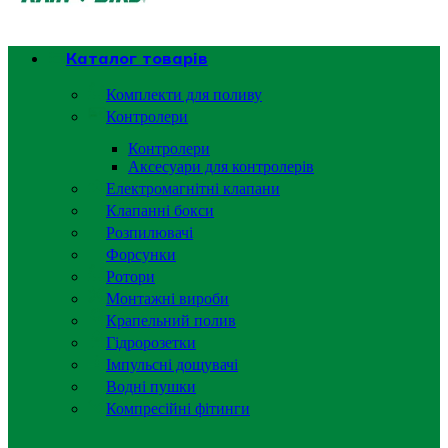
Каталог товарів
Комплекти для поливу
Контролери
Контролери
Аксесуари для контролерів
Електромагнітні клапани
Клапанні бокси
Розпилювачі
Форсунки
Ротори
Монтажні вироби
Крапельний полив
Гідророзетки
Імпульсні дощувачі
Водні пушки
Компресійні фітинги