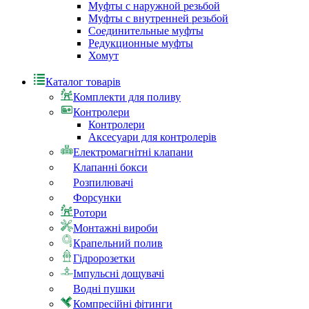
Муфты с наружной резьбой
Муфты с внутренней резьбой
Соединительные муфты
Редукционные муфты
Хомут
Каталог товарів
Комплекти для поливу
Контролери
Контролери
Аксесуари для контролерів
Електромагнітні клапани
Клапанні бокси
Розпилювачі
Форсунки
Ротори
Монтажні вироби
Крапельний полив
Гідророзетки
Імпульсні дощувачі
Водні пушки
Компресійні фітинги