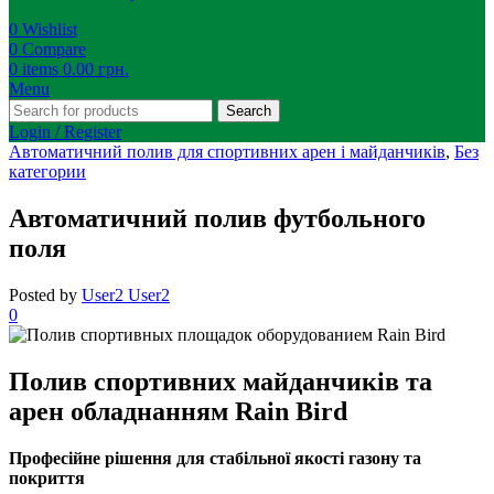
0
Wishlist
0
Compare
0
items
0.00
грн.
Menu
Search
Login / Register
Автоматичний полив для спортивних арен і майданчиків
,
Без
категории
Автоматичний полив футбольного
поля
Posted by
User2 User2
0
Полив спортивних майданчиків та
арен обладнанням Rain Bird
Професійне рішення для стабільної якості газону та
покриття