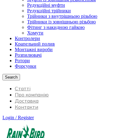
Редукційні муфти
Редукційні трійники
Трійники з внутрішньою різьбою
Трійники із зовнішньою різьбою
Фітинг з накидною гайкою
Хомути
Контролери
Крапельний полив
Монтажні вироби
Розпилювачі
Ротори
Форсунки
Search
Статті
Про компанію
Доставка
Контакти
Login / Register