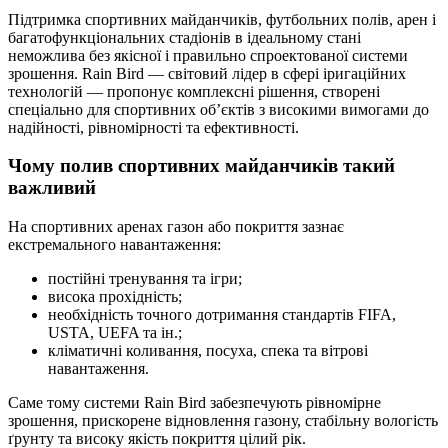
Підтримка спортивних майданчиків, футбольних полів, арен і
багатофункціональних стадіонів в ідеальному стані
неможлива без якісної і правильно спроектованої системи
зрошення. Rain Bird — світовий лідер в сфері іригаційних
технологій — пропонує комплексні рішення, створені
спеціально для спортивних об’єктів з високими вимогами до
надійності, рівномірності та ефективності.
Чому полив спортивних майданчиків такий
важливий
На спортивних аренах газон або покриття зазнає
екстремального навантаження:
постійні тренування та ігри;
висока прохідність;
необхідність точного дотримання стандартів FIFA,
USTA, UEFA та ін.;
кліматичні коливання, посуха, спека та вітрові
навантаження.
Саме тому системи Rain Bird забезпечують рівномірне
зрошення, прискорене відновлення газону, стабільну вологість
ґрунту та високу якість покриття цілий рік.