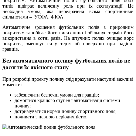
покриттям. Автоматичний полив футбольного поля обох
типів відіграє величезну роль при їх експлуатації. Це
необхідна умова, яка передбачена всіма спортивними
спільнотами – УЄФА, ФІФА.
Автоматичне зрошення футбольних полів з природним
покриттям запобігає його висиханню і збільшує термін його
використання в сотні разів. На штучних полях очищає ворс
покриття, зменшує силу тертя об поверхню при падінні
гравців.
Без автоматичного поливу футбольних полів не
досягти їх якісного стану
При розробці проекту поливу слід врахувати наступні важливі
моменти:
забезпечити безпечні умови для гравців;
домогтися кращого ступеня автоматизації системи
поливу;
дотримуватися норми поливу спортивного поля;
поливати з певною періодичністю.