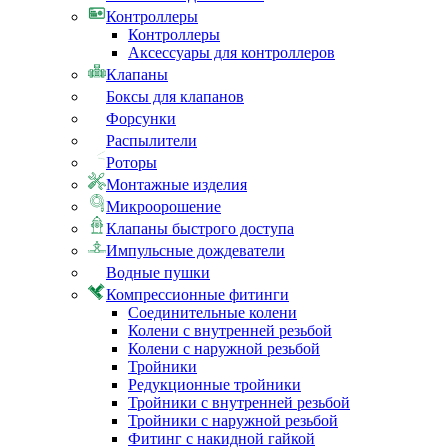
Контроллеры
Контроллеры
Аксессуары для контроллеров
Клапаны
Боксы для клапанов
Форсунки
Распылители
Роторы
Монтажные изделия
Микроорошение
Клапаны быстрого доступа
Импульсные дождеватели
Водные пушки
Компрессионные фитинги
Соединительные колени
Колени с внутренней резьбой
Колени с наружной резьбой
Тройники
Редукционные тройники
Тройники с внутренней резьбой
Тройники с наружной резьбой
Фитинг с накидной гайкой