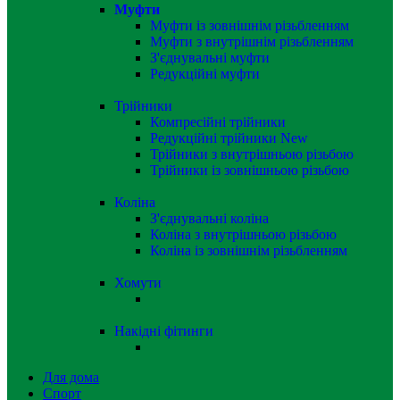
Муфти
Муфти із зовнішнім різьбленням
Муфти з внутрішнім різьбленням
З'єднувальні муфти
Редукційні муфти
Трійники
Компресійні трійники
Редукційні трійники
New
Трійники з внутрішньою різьбою
Трійники із зовнішньою різьбою
Коліна
З'єднувальні коліна
Коліна з внутрішньою різьбою
Коліна із зовнішнім різьбленням
Хомути
Накідні фітинги
Для дома
Спорт