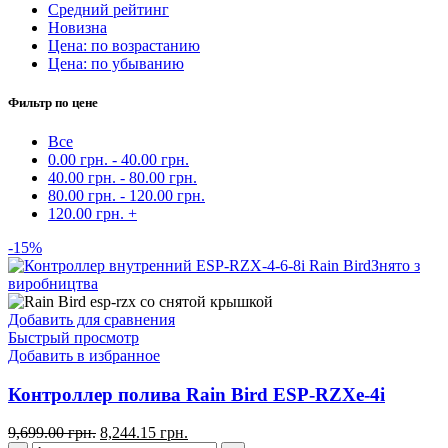
Средний рейтинг
Новизна
Цена: по возрастанию
Цена: по убыванию
Фильтр по цене
Все
0.00
грн.
-
40.00
грн.
40.00
грн.
-
80.00
грн.
80.00
грн.
-
120.00
грн.
120.00
грн.
+
-15%
Знято з
виробництва
Добавить для сравнения
Быстрый просмотр
Добавить в избранное
Контроллер полива Rain Bird ESP-RZXe-4i
9,699.00
грн.
8,244.15
грн.