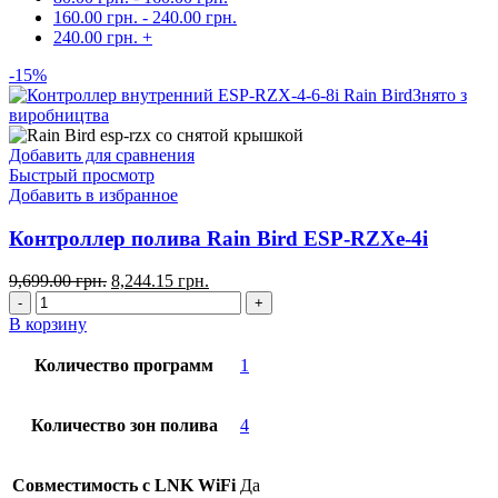
160.00
грн.
-
240.00
грн.
240.00
грн.
+
-15%
Знято з
виробництва
Добавить для сравнения
Быстрый просмотр
Добавить в избранное
Контроллер полива Rain Bird ESP-RZXe-4i
9,699.00
грн.
8,244.15
грн.
В корзину
Количество программ
1
Количество зон полива
4
Совместимость с LNK WiFi
Да