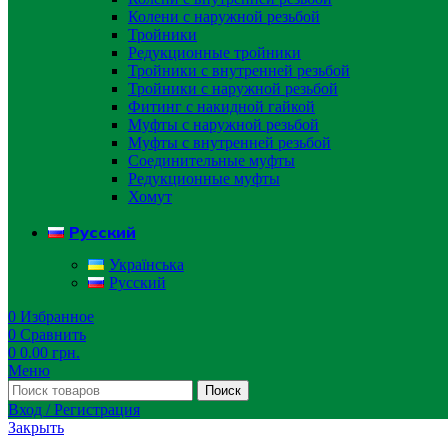
Колени с наружной резьбой
Тройники
Редукционные тройники
Тройники с внутренней резьбой
Тройники с наружной резьбой
Фитинг с накидной гайкой
Муфты с наружной резьбой
Муфты с внутренней резьбой
Соединительные муфты
Редукционные муфты
Хомут
Русский
Українська
Русский
0
Избранное
0
Сравнить
0
0.00
грн.
Меню
Поиск
Вход / Регистрация
Закрыть