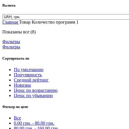
Валюта
Главная
Товар Количество программ
1
Показаны все (8)
Фильтры
Фильтры
Сортировать по
По умолчанию
Популярность
Средний рейтинг
Новизна
Цена: по возрастанию
Цена: по убыванию
Фильтр по цене
Все
0.00
грн.
-
80.00
грн.
80.00
грн.
-
160.00
грн.