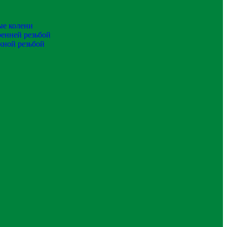
ые колени
ренней резьбой
жной резьбой