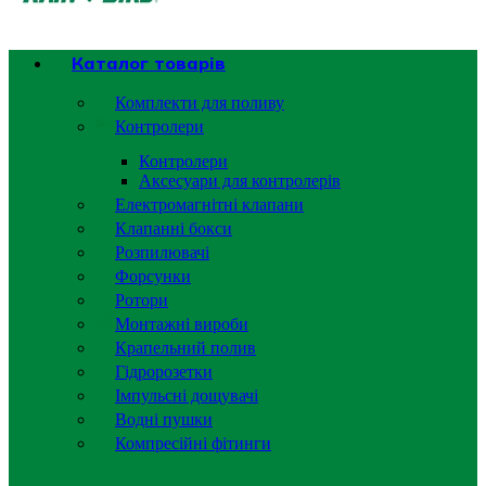
Каталог товарів
Комплекти для поливу
Контролери
Контролери
Аксесуари для контролерів
Електромагнітні клапани
Клапанні бокси
Розпилювачі
Форсунки
Ротори
Монтажні вироби
Крапельний полив
Гідророзетки
Імпульсні дощувачі
Водні пушки
Компресійні фітинги