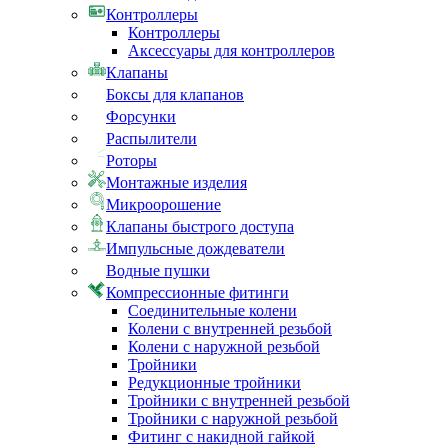
Контроллеры
Контроллеры
Аксессуары для контроллеров
Клапаны
Боксы для клапанов
Форсунки
Распылители
Роторы
Монтажные изделия
Микроорошение
Клапаны быстрого доступа
Импульсные дождеватели
Водные пушки
Компрессионные фитинги
Соединительные колени
Колени с внутренней резьбой
Колени с наружной резьбой
Тройники
Редукционные тройники
Тройники с внутренней резьбой
Тройники с наружной резьбой
Фитинг с накидной гайкой