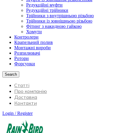
Редукційні муфти
Редукційні трійники
Трійники з внутрішньою різьбою
Трійники із зовнішньою різьбою
Фітинг з накидною гайкою
Хомути
Контролери
Крапельний полив
Монтажні вироби
Розпилювачі
Ротори
Форсунки
Search
Статті
Про компанію
Доставка
Контакти
Login / Register