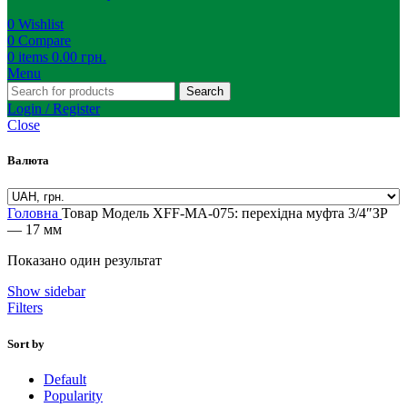
0
Wishlist
0
Compare
0
items
0.00
грн.
Menu
Search
Login / Register
Close
Валюта
Головна
Товар Модель
XFF-MA-075: перехідна муфта 3/4″ЗР
— 17 мм
Показано один результат
Show sidebar
Filters
Sort by
Default
Popularity