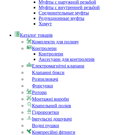
Муфты с наружной резьбой
Муфты с внутренней резьбой
Соединительные муфты
Редукционные муфты
Хомут
Каталог товарів
Комплекти для поливу
Контролери
Контролери
Аксесуари для контролерів
Електромагнітні клапани
Клапанні бокси
Розпилювачі
Форсунки
Ротори
Монтажні вироби
Крапельний полив
Гідророзетки
Імпульсні дощувачі
Водні пушки
Компресійні фітинги