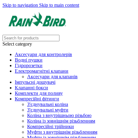
Skip to navigation
Skip to main content
Select category
Аксесуари для контролерів
Водні пушки
Гідророзетки
Електромагнітні клапани
Аксесуари для клапанів
Імпульсні дощувачі
Клапанні бокси
Комплекти для поливу
Компресійні фітинги
З'єднувальні коліна
З'єднувальні муфти
Коліна з внутрішньою різьбою
Коліна із зовнішнім різьбленням
Компресійні трійники
Муфти з внутрішнім різьбленням
Муфти із зовнішнім різьбленням