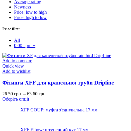
Average rating
Newness
Price: low to high
Price: high to low
Price filter
All
0.00
грн.
+
Add to compare
Quick view
Add to wishlist
Фітинги XFF для крапельної труби Dripline
26.50
грн.
–
63.60
грн.
Оберіть опції
XFF COUP: муфта з'єднувальна 17 мм
,
XFF Elbow: штуцерний кут 17 мм