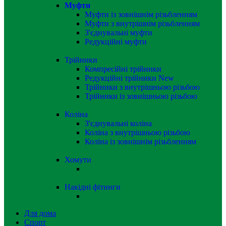
Муфти
Муфти із зовнішнім різьбленням
Муфти з внутрішнім різьбленням
З'єднувальні муфти
Редукційні муфти
Трійники
Компресійні трійники
Редукційні трійники
New
Трійники з внутрішньою різьбою
Трійники із зовнішньою різьбою
Коліна
З'єднувальні коліна
Коліна з внутрішньою різьбою
Коліна із зовнішнім різьбленням
Хомути
Накідні фітинги
Для дома
Спорт