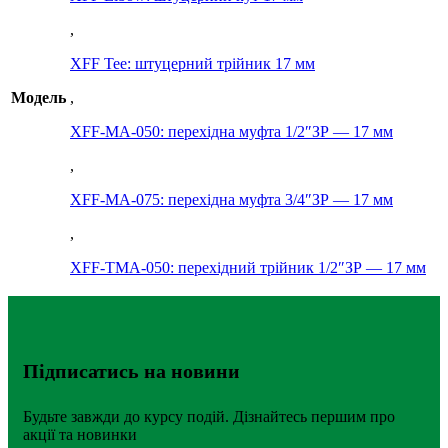
,
XFF Tee: штуцерний трійник 17 мм
Модель
,
XFF-MA-050: перехідна муфта 1/2″ЗР — 17 мм
,
XFF-MA-075: перехідна муфта 3/4″ЗР — 17 мм
,
XFF-TMA-050: перехідний трійник 1/2″ЗР — 17 мм
Підписатись на новини
Будьте завжди до курсу подій. Дізнайтесь першим про
акції та новинки