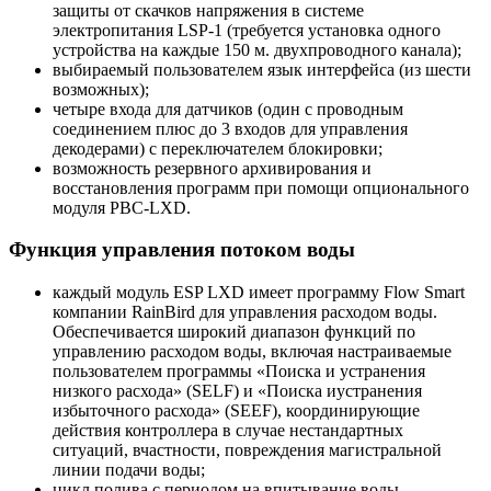
защиты от скачков напряжения в системе
электропитания LSP-1 (требуется установка одного
устройства на каждые 150 м. двухпроводного канала);
выбираемый пользователем язык интерфейса (из шести
возможных);
четыре входа для датчиков (один с проводным
соединением плюс до 3 входов для управления
декодерами) с переключателем блокировки;
возможность резервного архивирования и
восстановления программ при помощи опционального
модуля PBC-LXD.
Функция управления потоком воды
каждый модуль ESP LXD имеет программу Flow Smart
компании RainBird для управления расходом воды.
Обеспечивается широкий диапазон функций по
управлению расходом воды, включая настраиваемые
пользователем программы «Поиска и устранения
низкого расхода» (SELF) и «Поиска иустранения
избыточного расхода» (SEEF), координирующие
действия контроллера в случае нестандартных
ситуаций, вчастности, повреждения магистральной
линии подачи воды;
цикл полива с периодом на впитывание воды