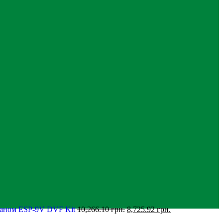
паном ESP-9V DVF Kit
10,266.10
грн.
8,725.92
грн.