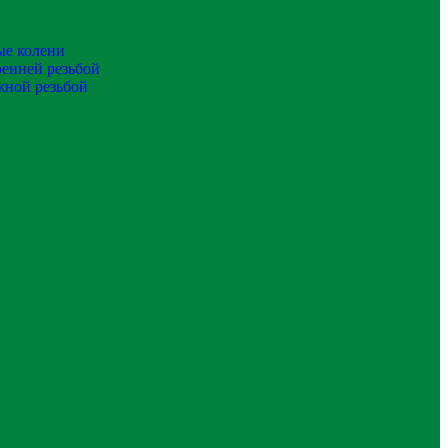
ые колени
ренней резьбой
жной резьбой