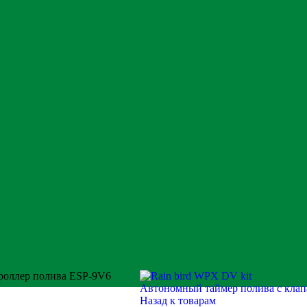
роллер полива ESP-9V6
Автономный таймер полива с кла
Назад к товарам