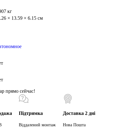
907 кг
.26 × 13.59 × 6.15 см
втономное
ет
ет
ар прямо сейчас!
одажа
Підтримка
Доставка 2 дні
В
Віддалений монтаж
Нова Пошта