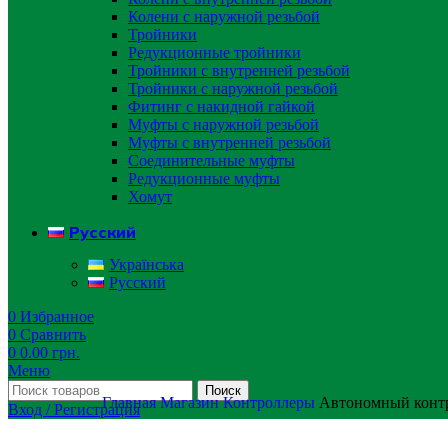
Колени с наружной резьбой
Тройники
Редукционные тройники
Тройники с внутренней резьбой
Тройники с наружной резьбой
Фитинг с накидной гайкой
Муфты с наружной резьбой
Муфты с внутренней резьбой
Соединительные муфты
Редукционные муфты
Хомут
Русский
Українська
Русский
0
Избранное
0
Сравнить
0
0.00
грн.
Меню
Поиск
Главная
Магазин
Контроллеры
Автономный конт
Вход / Регистрация