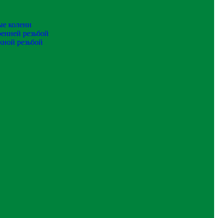
ые колени
ренней резьбой
жной резьбой