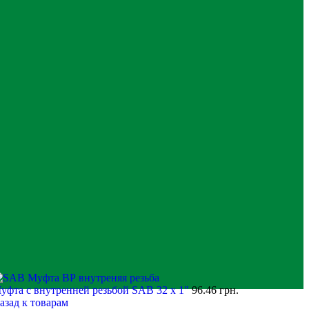
уфта с внутренней резьбой SAB 32 х 1"
96.46
грн.
азад к товарам