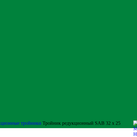
кционные тройники
Тройник редукционный SAB 32 х 25
М
Н