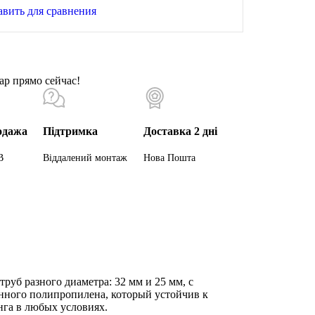
авить для сравнения
ар прямо сейчас!
одажа
Підтримка
Доставка 2 дні
В
Віддалений монтаж
Нова Пошта
уб разного диаметра: 32 мм и 25 мм, с
енного полипропилена, который устойчив к
нга в любых условиях.