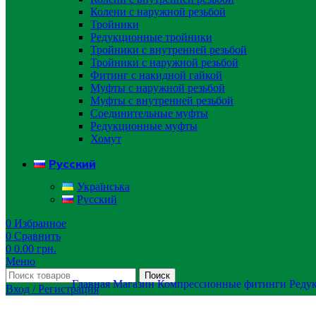
Колени с наружной резьбой
Тройники
Редукционные тройники
Тройники с внутренней резьбой
Тройники с наружной резьбой
Фитинг с накидной гайкой
Муфты с наружной резьбой
Муфты с внутренней резьбой
Соединительные муфты
Редукционные муфты
Хомут
Русский
Українська
Русский
0
Избранное
0
Сравнить
0
0.00
грн.
Меню
Поиск
Главная
Магазин
Компрессионные фитинги
Реду
Вход / Регистрация