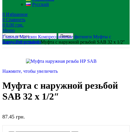
Русский
0
Избранное
0
Сравнить
0
0.00
грн.
Меню
Поиск
Главная
Магазин
Компрессионные фитинги
Муфты с
Вход / Регистрация
наружной резьбой
Муфта с наружной резьбой SAB 32 х 1/2″
Нажмите, чтобы увеличить
Муфта с наружной резьбой
SAB 32 х 1/2″
87.45
грн.