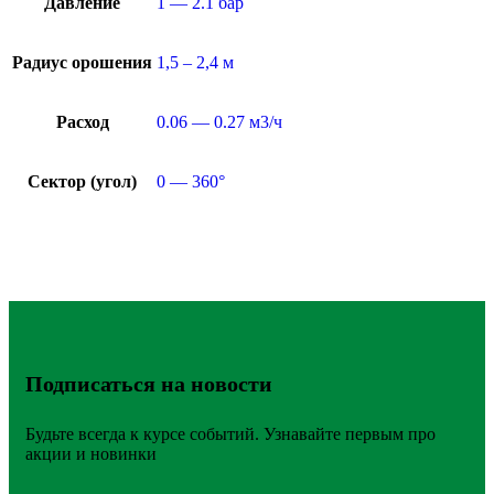
Давление
1 — 2.1 бар
Радиус орошения
1,5 – 2,4 м
Расход
0.06 — 0.27 м3/ч
Сектор (угол)
0 — 360°
Подписаться на новости
Будьте всегда к курсе событий. Узнавайте первым про
акции и новинки