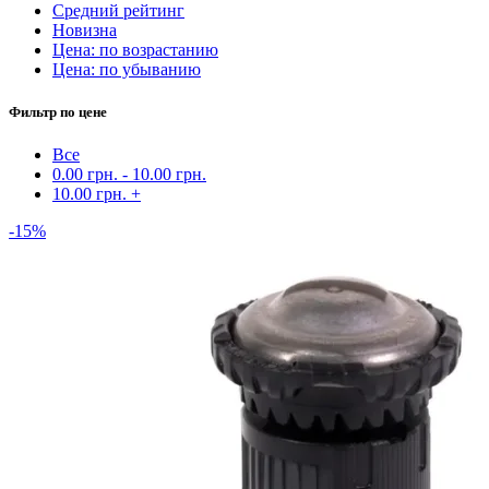
Средний рейтинг
Новизна
Цена: по возрастанию
Цена: по убыванию
Фильтр по цене
Все
0.00
грн.
-
10.00
грн.
10.00
грн.
+
-15%