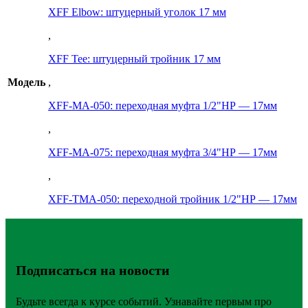
XFF Elbow: штуцерный уголок 17 мм
,
XFF Tee: штуцерный тройник 17 мм
Модель
,
XFF-MA-050: переходная муфта 1/2"НР — 17мм
,
XFF-MA-075: переходная муфта 3/4"НР — 17мм
,
XFF-TMA-050: переходной тройник 1/2"НР — 17мм
Подписаться на новости
Будьте всегда к курсе событий. Узнавайте первым про