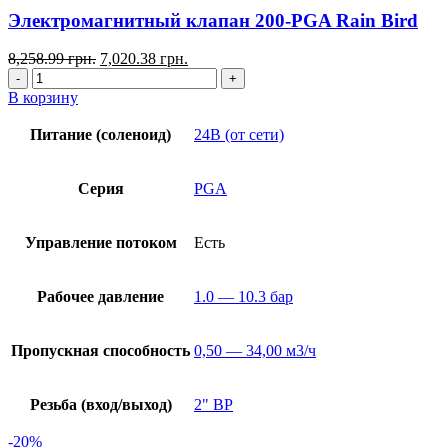
Электромагнитный клапан 200-PGA Rain Bird
8,258.99
грн.
7,020.38
грн.
В корзину
Питание (соленоид)
24В (от сети)
Серия
PGA
Управление потоком
Есть
Рабочее давление
1.0 — 10.3 бар
Пропускная способность
0,50 — 34,00 м3/ч
Резьба (вход/выход)
2" ВР
-20%