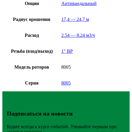
Опции
Антивандальный
Радиус орошения
17,4 — 24,7 м
Расход
2.54 — 8.24 м3/ч
Резьба (вход/выход)
1" ВР
Модель роторов
8005
Серия
8005
Подписаться на новости
Будьте всегда к курсе событий. Узнавайте первым про
акции и новинки