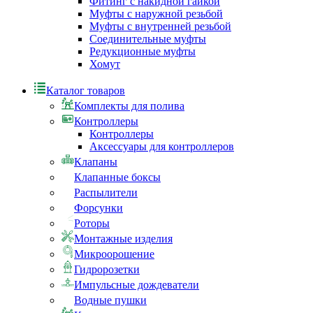
Фитинг с накидной гайкой
Муфты с наружной резьбой
Муфты с внутренней резьбой
Соединительные муфты
Редукционные муфты
Хомут
Каталог товаров
Комплекты для полива
Контроллеры
Контроллеры
Аксессуары для контроллеров
Клапаны
Клапанные боксы
Распылители
Форсунки
Роторы
Монтажные изделия
Микроорошение
Гидророзетки
Импульсные дождеватели
Водные пушки