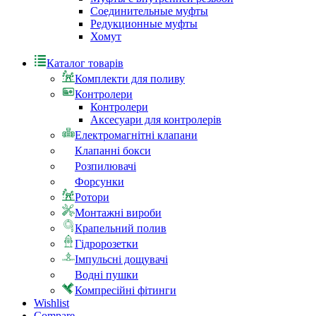
Соединительные муфты
Редукционные муфты
Хомут
Каталог товарів
Комплекти для поливу
Контролери
Контролери
Аксесуари для контролерів
Електромагнітні клапани
Клапанні бокси
Розпилювачі
Форсунки
Ротори
Монтажні вироби
Крапельний полив
Гідророзетки
Імпульсні дощувачі
Водні пушки
Компресійні фітинги
Wishlist
Compare