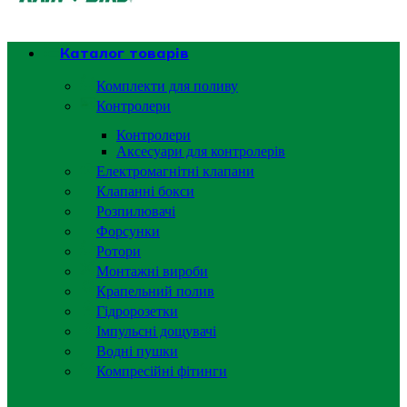
Каталог товарів
Комплекти для поливу
Контролери
Контролери
Аксесуари для контролерів
Електромагнітні клапани
Клапанні бокси
Розпилювачі
Форсунки
Ротори
Монтажні вироби
Крапельний полив
Гідророзетки
Імпульсні дощувачі
Водні пушки
Компресійні фітинги