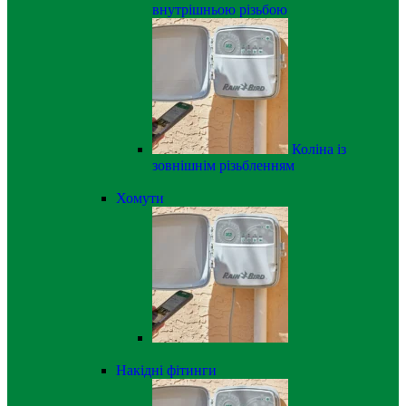
внутрішньою різьбою
Коліна із
зовнішнім різьбленням
Хомути
Накідні фітинги