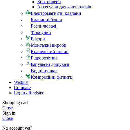
Контролери
Аксесуари для контролерів
Електромагнітні клапани
Клапанні бокси
Розпилювачі
Форсунки
Ротори
Монтажні вироби
Крапельний полив
Гідророзетки
Імпульсні дощувачі
Водні пушки
Компресійні фітинги
Wishlist
Compare
Login / Register
Shopping cart
Close
Sign in
Close
No account yet?