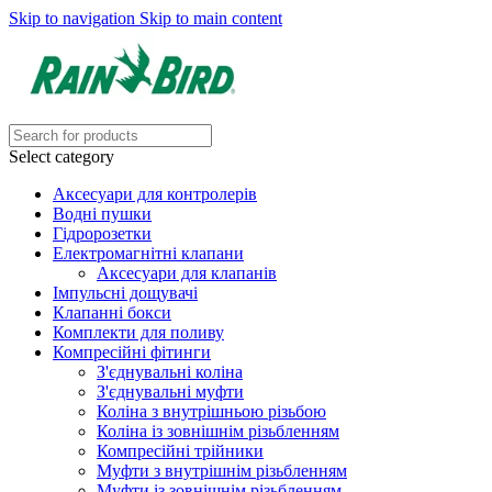
Skip to navigation
Skip to main content
Select category
Аксесуари для контролерів
Водні пушки
Гідророзетки
Електромагнітні клапани
Аксесуари для клапанів
Імпульсні дощувачі
Клапанні бокси
Комплекти для поливу
Компресійні фітинги
З'єднувальні коліна
З'єднувальні муфти
Коліна з внутрішньою різьбою
Коліна із зовнішнім різьбленням
Компресійні трійники
Муфти з внутрішнім різьбленням
Муфти із зовнішнім різьбленням