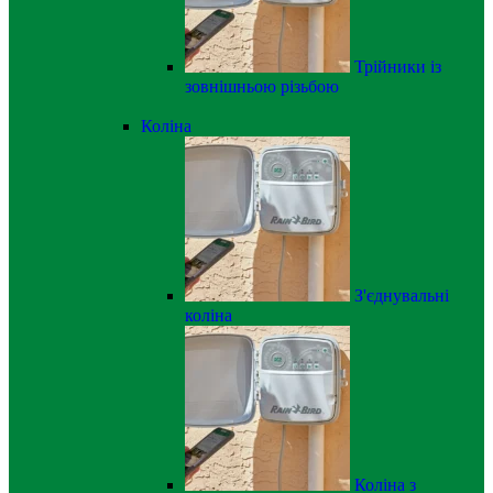
Трійники із
зовнішньою різьбою
Коліна
З'єднувальні
коліна
Коліна з