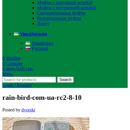
Муфты с наружной резьбой
Муфты с внутренней резьбой
Соединительные муфты
Редукционные муфты
Хомут
Українська
Українська
Русский
0
Wishlist
0
Compare
0
items
0.00
грн.
Menu
Search
Login / Register
rain-bird-com-ua-rc2-8-10
Posted by
dvorski