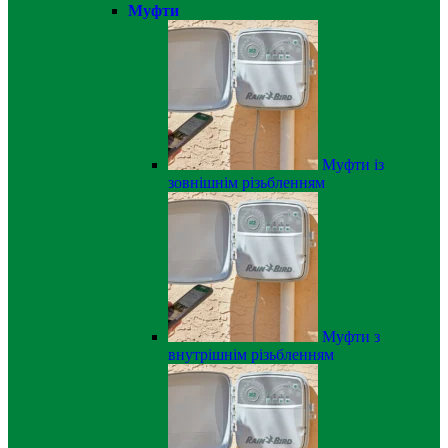
Муфти
Муфти із
зовнішнім різьбленням
Муфти з
внутрішнім різьбленням