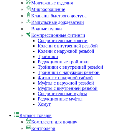
Монтажные изделия
Микроорошение
Клапаны быстрого доступа
Импульсные дождеватели
Водные пушки
Компрессионные фитинги
Соединительные колени
Колени с внутренней резьбой
Колени с наружной резьбой
Тройники
Редукционные тройники
Тройники с внутренней резьбой
Тройники с наружной резьбой
Фитинг с накидной гайкой
Муфты с наружной резьбой
Муфты с внутренней резьбой
Соединительные муфты
Редукционные муфты
Хомут
Каталог товарів
Комплекти для поливу
Контролери