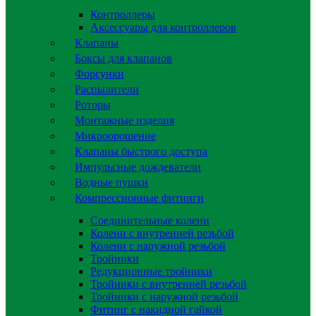
Контроллеры
Аксессуары для контроллеров
Клапаны
Боксы для клапанов
Форсунки
Распылители
Роторы
Монтажные изделия
Микроорошение
Клапаны быстрого доступа
Импульсные дождеватели
Водные пушки
Компрессионные фитинги
Соединительные колени
Колени с внутренней резьбой
Колени с наружной резьбой
Тройники
Редукционные тройники
Тройники с внутренней резьбой
Тройники с наружной резьбой
Фитинг с накидной гайкой