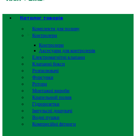
Каталог товарів
Комплекти для поливу
Контролери
Контролери
Аксесуари для контролерів
Електромагнітні клапани
Клапанні бокси
Розпилювачі
Форсунки
Ротори
Монтажні вироби
Крапельний полив
Гідророзетки
Імпульсні дощувачі
Водні пушки
Компресійні фітинги