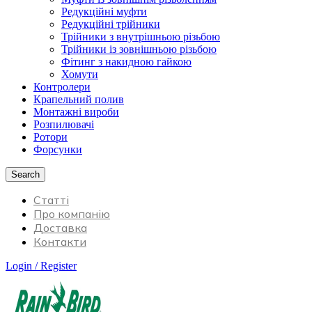
Редукційні муфти
Редукційні трійники
Трійники з внутрішньою різьбою
Трійники із зовнішньою різьбою
Фітинг з накидною гайкою
Хомути
Контролери
Крапельний полив
Монтажні вироби
Розпилювачі
Ротори
Форсунки
Search
Статті
Про компанію
Доставка
Контакти
Login / Register