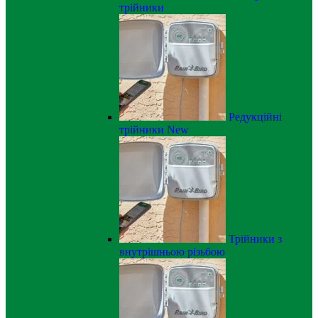
трійники
Редукційні
трійники
New
Трійники з
внутрішньою різьбою