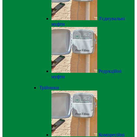
З'єднувальні
муфти
Редукційні
муфти
Трійники
Компресійні