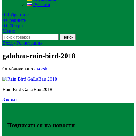
Русский
0
Избранное
0
Сравнить
0
0.00
грн.
Меню
Поиск
Вход / Регистрация
galabau-rain-bird-2018
Опубликовано
dvorski
Rain Bird GaLaBau 2018
Закрыть
Подписаться на новости