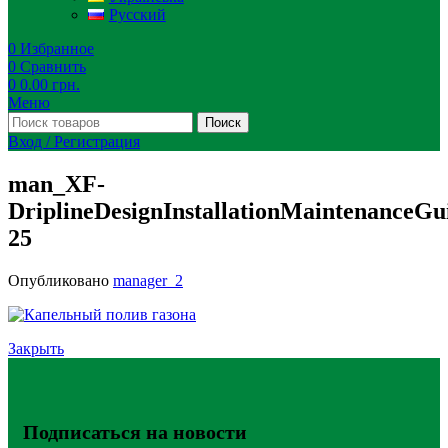
Русский
0
Избранное
0
Сравнить
0
0.00
грн.
Меню
Поиск
Вход / Регистрация
man_XF-
DriplineDesignInstallationMaintenanceGu
25
Опубликовано
manager_2
Закрыть
Подписаться на новости