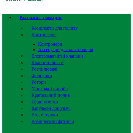
Каталог товарів
Комплекти для поливу
Контролери
Контролери
Аксесуари для контролерів
Електромагнітні клапани
Клапанні бокси
Розпилювачі
Форсунки
Ротори
Монтажні вироби
Крапельний полив
Гідророзетки
Імпульсні дощувачі
Водні пушки
Компресійні фітинги