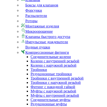
Боксы для клапанов
Форсунки
Распылители
Роторы
Монтажные изделия
Микроорошение
Клапаны быстрого доступа
Импульсные дождеватели
Водные пушки
Компрессионные фитинги
Соединительные колени
Колени с внутренней резьбой
Колени с наружной резьбой
Тройники
Редукционные тройники
Тройники с внутренней резьбой
Тройники с наружной резьбой
Фитинг с накидной гайкой
Муфты с наружной резьбой
Муфты с внутренней резьбой
Соединительные муфты
Редукционные муфты