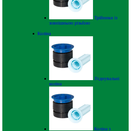
Трійники із
зовнішньою різьбою
Коліна
З'єднувальні
коліна
Коліна з