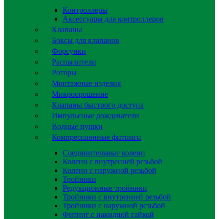
Контроллеры
Аксессуары для контроллеров
Клапаны
Боксы для клапанов
Форсунки
Распылители
Роторы
Монтажные изделия
Микроорошение
Клапаны быстрого доступа
Импульсные дождеватели
Водные пушки
Компрессионные фитинги
Соединительные колени
Колени с внутренней резьбой
Колени с наружной резьбой
Тройники
Редукционные тройники
Тройники с внутренней резьбой
Тройники с наружной резьбой
Фитинг с накидной гайкой