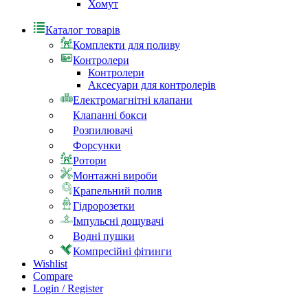
Хомут
Каталог товарів
Комплекти для поливу
Контролери
Контролери
Аксесуари для контролерів
Електромагнітні клапани
Клапанні бокси
Розпилювачі
Форсунки
Ротори
Монтажні вироби
Крапельний полив
Гідророзетки
Імпульсні дощувачі
Водні пушки
Компресійні фітинги
Wishlist
Compare
Login / Register