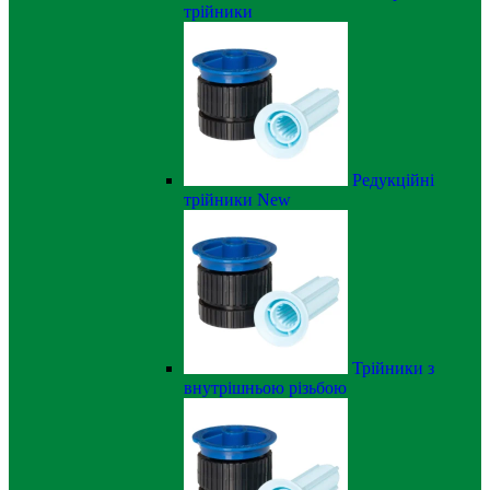
трійники
Редукційні
трійники
New
Трійники з
внутрішньою різьбою