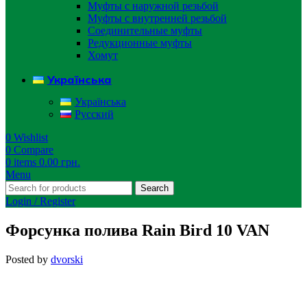
Муфты с наружной резьбой
Муфты с внутренней резьбой
Соединительные муфты
Редукционные муфты
Хомут
Українська
Українська
Русский
0
Wishlist
0
Compare
0
items
0.00
грн.
Menu
Search
Login / Register
Форсунка полива Rain Bird 10 VAN
Posted by
dvorski