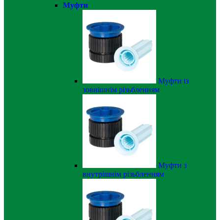
Муфти
Муфти із
зовнішнім різьбленням
Муфти з
внутрішнім різьбленням