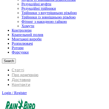
Редукційні муфти
Редукційні трійники
Трійники з внутрішньою різьбою
Трійники із зовнішньою різьбою
Фітинг з накидною гайкою
Хомути
Контролери
Крапельний полив
Монтажні вироби
Розпилювачі
Ротори
Форсунки
Search
Статті
Про компанію
Доставка
Контакти
Login / Register