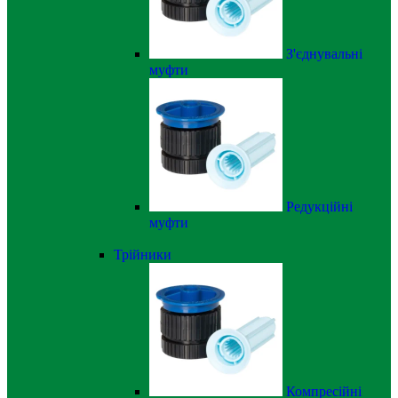
З'єднувальні
муфти
Редукційні
муфти
Трійники
Компресійні