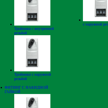
с наружной ре
Тройники с внутренней
резьбой
Тройники с наружной
резьбой
ФИТИНГ С НАКИДНОЙ
ГАЙКОЙ