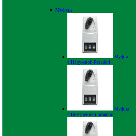
Муфты
Муфта
с Наружной Резьбой
Муфты
с Внутренней резьбой