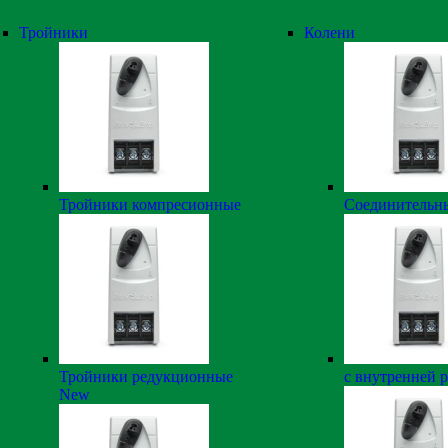
Тройники
Колени
Тройники компресионные
Соединительн
Тройники редукционные
с внутренней 
New