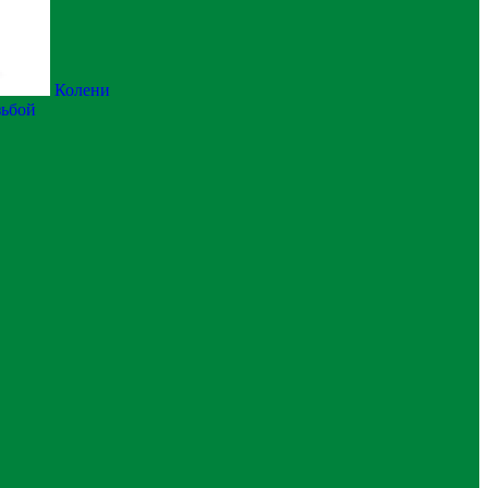
Колени
зьбой