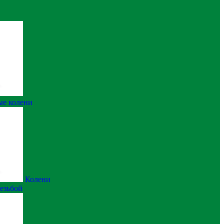
ые колени
Колени
резьбой