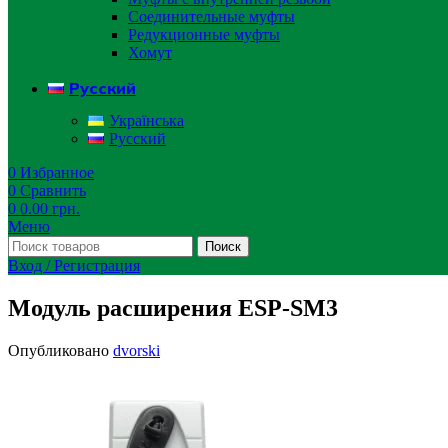
Соединительные муфты
Редукционные муфты
Хомут
Русский
Українська
Русский
0
Избранное
0
Сравнить
0
0.00
грн.
Меню
Поиск
Вход / Регистрация
Модуль расширения ESP-SM3
Опубликовано
dvorski