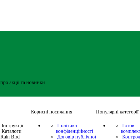
про акції та новинки
Корисні посилання
Популярні категорії
Інструкції
Політика
Готові
Каталоги
конфіденційності
комплек
Rain Bird
Договір публічної
Контрол