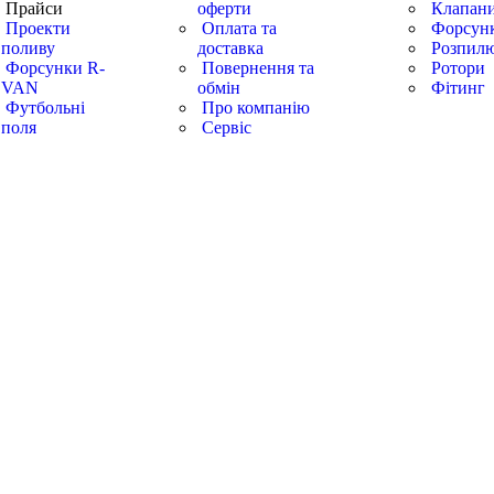
Прайси
оферти
Клапан
Проекти
Оплата та
Форсун
поливу
доставка
Розпилю
Форсунки R-
Повернення та
Ротори
VAN
обмін
Фітинг
Футбольні
Про компанію
поля
Сервіс