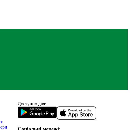
Доступно для:
ти
ери
Соціальні мережі: