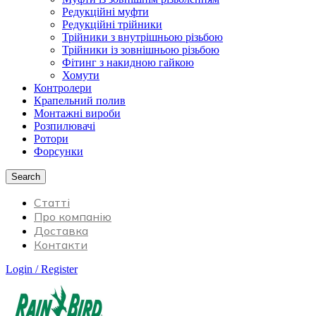
Редукційні муфти
Редукційні трійники
Трійники з внутрішньою різьбою
Трійники із зовнішньою різьбою
Фітинг з накидною гайкою
Хомути
Контролери
Крапельний полив
Монтажні вироби
Розпилювачі
Ротори
Форсунки
Search
Статті
Про компанію
Доставка
Контакти
Login / Register