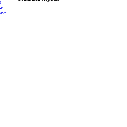
и
ки
вачі