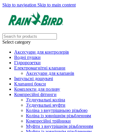
Skip to navigation
Skip to main content
Select category
Аксесуари для контролерів
Водні пушки
Гідророзетки
Електромагнітні клапани
Аксесуари для клапанів
Імпульсні дощувачі
Клапанні бокси
Комплекти для поливу
Компресійні фітинги
З'єднувальні коліна
З'єднувальні муфти
Коліна з внутрішньою різьбою
Коліна із зовнішнім різьбленням
Компресійні трійники
Муфти з внутрішнім різьбленням
Муфти із зовнішнім різьбленням