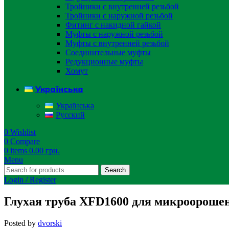
Тройники с внутренней резьбой
Тройники с наружной резьбой
Фитинг с накидной гайкой
Муфты с наружной резьбой
Муфты с внутренней резьбой
Соединительные муфты
Редукционные муфты
Хомут
Українська
Українська
Русский
0
Wishlist
0
Compare
0
items
0.00
грн.
Menu
Search
Login / Register
Глухая труба XFD1600 для микроороше
Posted by
dvorski