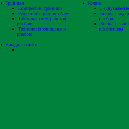
Трійники
Коліна
Компресійні трійники
З'єднувальні к
Редукційні трійники
New
Коліна з внут
Трійники з внутрішньою
різьбою
різьбою
Коліна із зовн
Трійники із зовнішньою
різьбленням
різьбою
Накідні фітинги