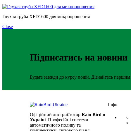
Глухая труба XFD1600 для микроорошения
Close
Підписатись на новини
Будьте завжди до курсу подій. Дізнайтесь першим 
Інфо
Офіційний дистриб'ютор
Rain Bird в
Україні
. Професійні системи
автоматичного поливу та
комплектуючі світового рівня.