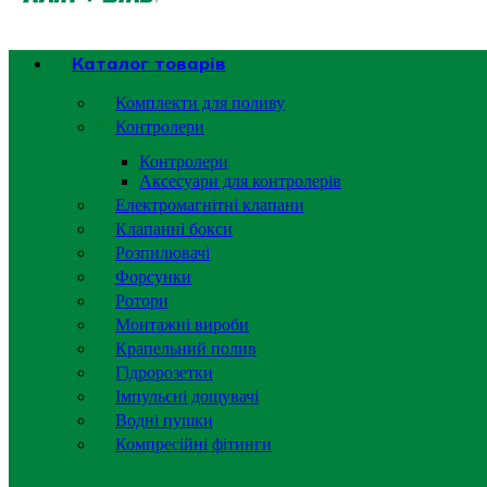
Каталог товарів
Комплекти для поливу
Контролери
Контролери
Аксесуари для контролерів
Електромагнітні клапани
Клапанні бокси
Розпилювачі
Форсунки
Ротори
Монтажні вироби
Крапельний полив
Гідророзетки
Імпульсні дощувачі
Водні пушки
Компресійні фітинги