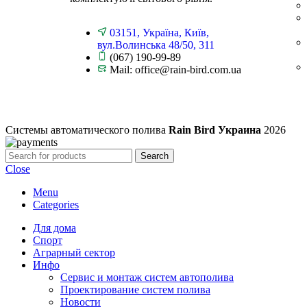
03151, Україна, Київ,
вул.Волинська 48/50, 311
(067) 190-99-89
Mail: office@rain-bird.com.ua
Системы автоматического полива
Rain Bird Украина
2026
Search
Close
Menu
Categories
Для дома
Спорт
Аграрный сектор
Инфо
Сервис и монтаж систем автополива
Проектирование систем полива
Новости