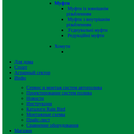
Муфти
Муфти із зовнішнім
різьбленням
Муфти з внутрішнім
різьбленням
З'єднувальні муфти
Редукційні муфти
Хомути
Для дома
Спорт
Аграрный сектор
Инфо
Сервис и монтаж систем автополива
Проектирование систем полива
Новости
Инструкции
Каталоги Rain Bird
Монтажные схемы
Прайс-лист
Сравнение оборудования
Магазин