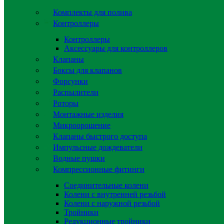
Комплекты для полива
Контроллеры
Контроллеры
Аксессуары для контроллеров
Клапаны
Боксы для клапанов
Форсунки
Распылители
Роторы
Монтажные изделия
Микроорошение
Клапаны быстрого доступа
Импульсные дождеватели
Водные пушки
Компрессионные фитинги
Соединительные колени
Колени с внутренней резьбой
Колени с наружной резьбой
Тройники
Редукционные тройники