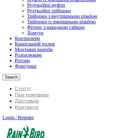
Редукційні муфти
Редукційні трійники
Трійники з внутрішньою різьбою
Трійники із зовнішньою різьбою
Фітинг з накидною гайкою
Хомути
Контролери
Крапельний полив
Монтажні вироби
Розпилювачі
Ротори
Форсунки
Search
Статті
Про компанію
Доставка
Контакти
Login / Register