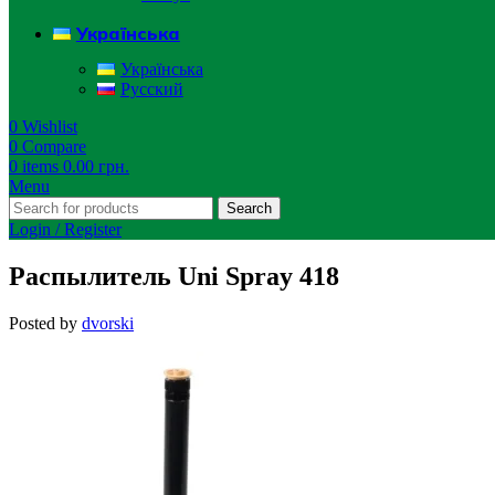
Українська
Українська
Русский
0
Wishlist
0
Compare
0
items
0.00
грн.
Menu
Search
Login / Register
Распылитель Uni Spray 418
Posted by
dvorski