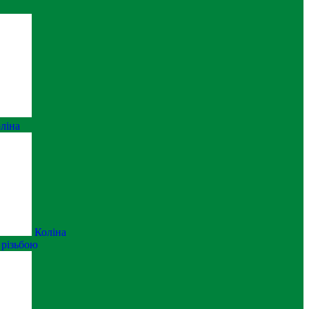
оліна
Коліна
 різьбою