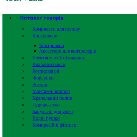
Каталог товарів
Комплекти для поливу
Контролери
Контролери
Аксесуари для контролерів
Електромагнітні клапани
Клапанні бокси
Розпилювачі
Форсунки
Ротори
Монтажні вироби
Крапельний полив
Гідророзетки
Імпульсні дощувачі
Водні пушки
Компресійні фітинги