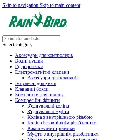
Skip to navigation
Skip to main content
Select category
Аксесуари для контролерів
Водні пушки
Гідророзетки
Електромагнітні клапани
Аксесуари для клапанів
Імпульсні дощувачі
Клапанні бокси
Комплекти для поливу
Компресійні фітинги
З'єднувальні коліна
З'єднувальні муфти
Коліна з внутрішньою різьбою
Коліна із зовнішнім різьбленням
Компресійні трійники
Муфти з внутрішнім різьбленням
Муфти із зовнішнім різьбленням