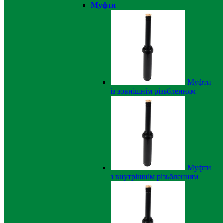
Муфти
Муфти
із зовнішнім різьбленням
Муфти
з внутрішнім різьбленням