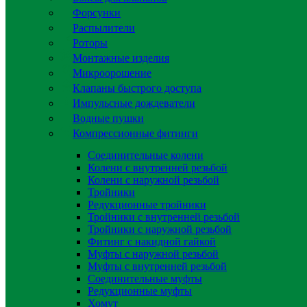
Форсунки
Распылители
Роторы
Монтажные изделия
Микроорошение
Клапаны быстрого доступа
Импульсные дождеватели
Водные пушки
Компрессионные фитинги
Соединительные колени
Колени с внутренней резьбой
Колени с наружной резьбой
Тройники
Редукционные тройники
Тройники с внутренней резьбой
Тройники с наружной резьбой
Фитинг с накидной гайкой
Муфты с наружной резьбой
Муфты с внутренней резьбой
Соединительные муфты
Редукционные муфты
Хомут