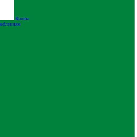
Коліна
ізьбленням