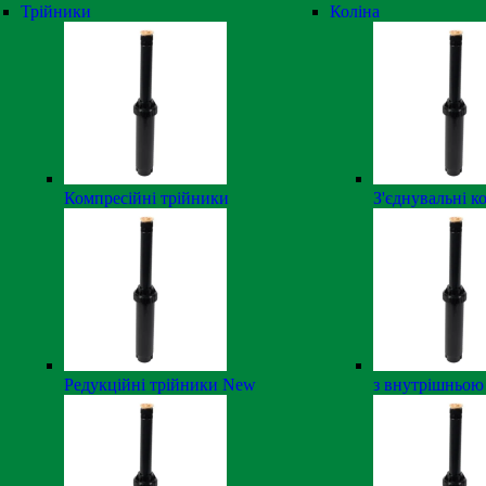
Трійники
Коліна
Компресійні трійники
З'єднувальні к
Редукційні трійники
New
з внутрішньою