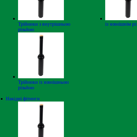
Трійники з внутрішньою
із зовнішнім р
різьбою
Трійники із зовнішньою
різьбою
Накідні фітинги