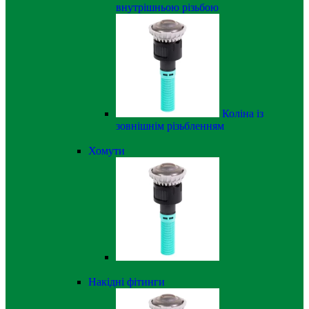
внутрішньою різьбою
Коліна із
зовнішнім різьбленням
Хомути
Накідні фітинги