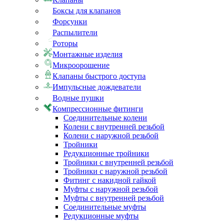
Боксы для клапанов
Форсунки
Распылители
Роторы
Монтажные изделия
Микроорошение
Клапаны быстрого доступа
Импульсные дождеватели
Водные пушки
Компрессионные фитинги
Соединительные колени
Колени с внутренней резьбой
Колени с наружной резьбой
Тройники
Редукционные тройники
Тройники с внутренней резьбой
Тройники с наружной резьбой
Фитинг с накидной гайкой
Муфты с наружной резьбой
Муфты с внутренней резьбой
Соединительные муфты
Редукционные муфты