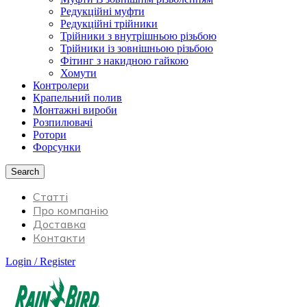
Редукційні муфти
Редукційні трійники
Трійники з внутрішньою різьбою
Трійники із зовнішньою різьбою
Фітинг з накидною гайкою
Хомути
Контролери
Крапельний полив
Монтажні вироби
Розпилювачі
Ротори
Форсунки
Search
Статті
Про компанію
Доставка
Контакти
Login / Register