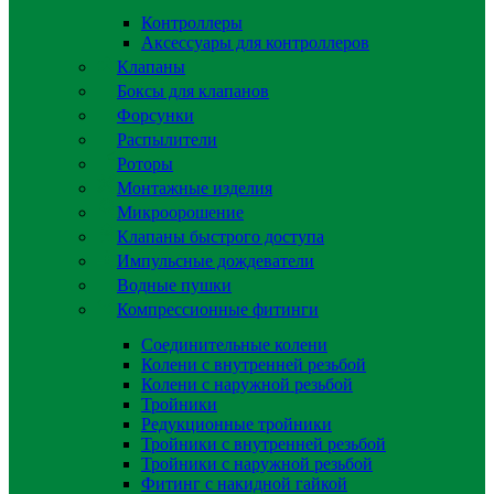
Контроллеры
Аксессуары для контроллеров
Клапаны
Боксы для клапанов
Форсунки
Распылители
Роторы
Монтажные изделия
Микроорошение
Клапаны быстрого доступа
Импульсные дождеватели
Водные пушки
Компрессионные фитинги
Соединительные колени
Колени с внутренней резьбой
Колени с наружной резьбой
Тройники
Редукционные тройники
Тройники с внутренней резьбой
Тройники с наружной резьбой
Фитинг с накидной гайкой