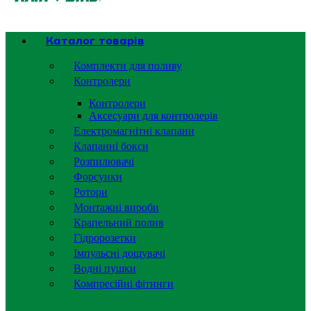
Каталог товарів
Комплекти для поливу
Контролери
Контролери
Аксесуари для контролерів
Електромагнітні клапани
Клапанні бокси
Розпилювачі
Форсунки
Ротори
Монтажні вироби
Крапельний полив
Гідророзетки
Імпульсні дощувачі
Водні пушки
Компресійні фітинги