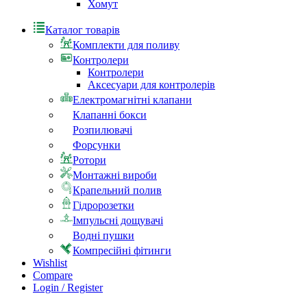
Хомут
Каталог товарів
Комплекти для поливу
Контролери
Контролери
Аксесуари для контролерів
Електромагнітні клапани
Клапанні бокси
Розпилювачі
Форсунки
Ротори
Монтажні вироби
Крапельний полив
Гідророзетки
Імпульсні дощувачі
Водні пушки
Компресійні фітинги
Wishlist
Compare
Login / Register