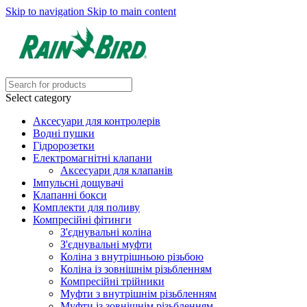
Skip to navigation
Skip to main content
Select category
Аксесуари для контролерів
Водні пушки
Гідророзетки
Електромагнітні клапани
Аксесуари для клапанів
Імпульсні дощувачі
Клапанні бокси
Комплекти для поливу
Компресійні фітинги
З'єднувальні коліна
З'єднувальні муфти
Коліна з внутрішньою різьбою
Коліна із зовнішнім різьбленням
Компресійні трійники
Муфти з внутрішнім різьбленням
Муфти із зовнішнім різьбленням