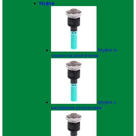
Муфти
Муфти із
зовнішнім різьбленням
Муфти з
внутрішнім різьбленням