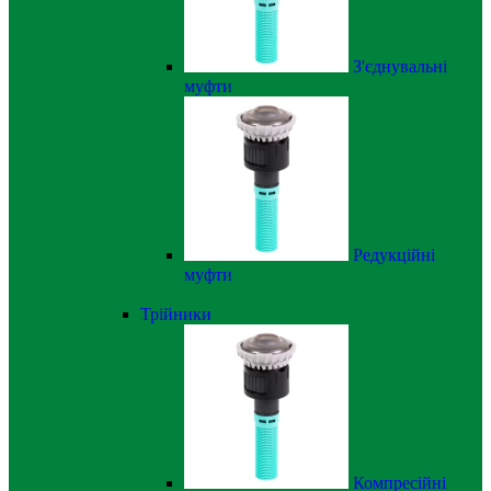
З'єднувальні
муфти
Редукційні
муфти
Трійники
Компресійні