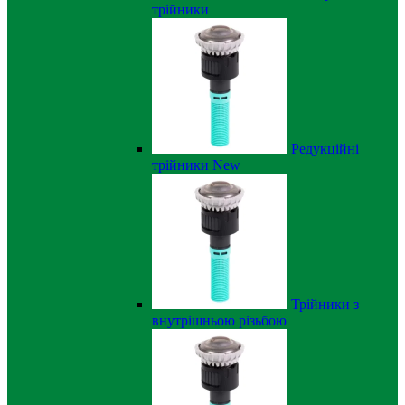
трійники
Редукційні
трійники
New
Трійники з
внутрішньою різьбою