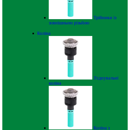
Трійники із
зовнішньою різьбою
Коліна
З'єднувальні
коліна
Коліна з