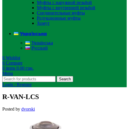
Муфты с наружной резьбой
Муфты с внутренней резьбой
Соединительные муфты
Редукционные муфты
Хомут
Українська
Українська
Русский
0
Wishlist
0
Compare
0
items
0.00
грн.
Menu
Search
Login / Register
R-VAN-LCS
Posted by
dvorski