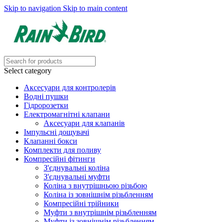
Skip to navigation
Skip to main content
Select category
Аксесуари для контролерів
Водні пушки
Гідророзетки
Електромагнітні клапани
Аксесуари для клапанів
Імпульсні дощувачі
Клапанні бокси
Комплекти для поливу
Компресійні фітинги
З'єднувальні коліна
З'єднувальні муфти
Коліна з внутрішньою різьбою
Коліна із зовнішнім різьбленням
Компресійні трійники
Муфти з внутрішнім різьбленням
Муфти із зовнішнім різьбленням