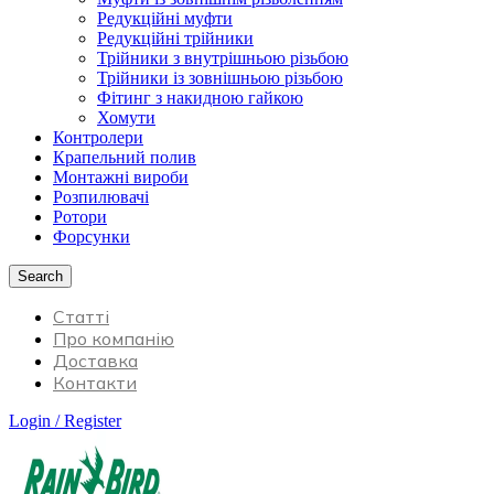
Редукційні муфти
Редукційні трійники
Трійники з внутрішньою різьбою
Трійники із зовнішньою різьбою
Фітинг з накидною гайкою
Хомути
Контролери
Крапельний полив
Монтажні вироби
Розпилювачі
Ротори
Форсунки
Search
Статті
Про компанію
Доставка
Контакти
Login / Register