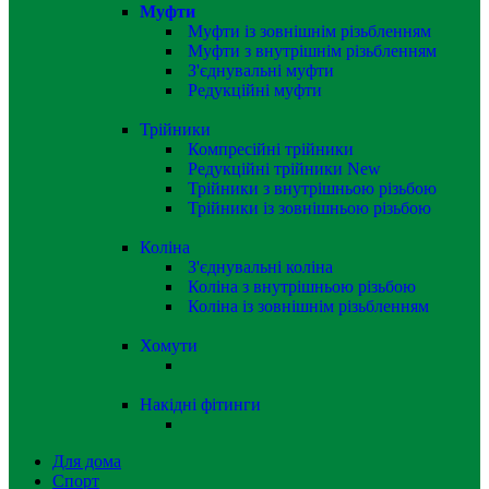
Муфти
Муфти із зовнішнім різьбленням
Муфти з внутрішнім різьбленням
З'єднувальні муфти
Редукційні муфти
Трійники
Компресійні трійники
Редукційні трійники
New
Трійники з внутрішньою різьбою
Трійники із зовнішньою різьбою
Коліна
З'єднувальні коліна
Коліна з внутрішньою різьбою
Коліна із зовнішнім різьбленням
Хомути
Накідні фітинги
Для дома
Спорт