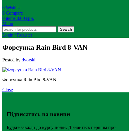
0
Wishlist
0
Compare
0
items
0.00
грн.
Menu
Search
Login / Register
Форсунка Rain Bird 8-VAN
Posted by
dvorski
Форсунка Rain Bird 8-VAN
Close
Підписатись на новини
Будьте завжди до курсу подій. Дізнайтесь першим про