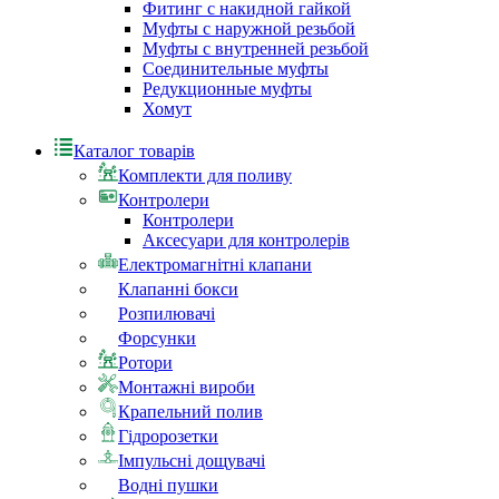
Фитинг с накидной гайкой
Муфты с наружной резьбой
Муфты с внутренней резьбой
Соединительные муфты
Редукционные муфты
Хомут
Каталог товарів
Комплекти для поливу
Контролери
Контролери
Аксесуари для контролерів
Електромагнітні клапани
Клапанні бокси
Розпилювачі
Форсунки
Ротори
Монтажні вироби
Крапельний полив
Гідророзетки
Імпульсні дощувачі
Водні пушки