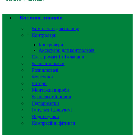
Каталог товарів
Комплекти для поливу
Контролери
Контролери
Аксесуари для контролерів
Електромагнітні клапани
Клапанні бокси
Розпилювачі
Форсунки
Ротори
Монтажні вироби
Крапельний полив
Гідророзетки
Імпульсні дощувачі
Водні пушки
Компресійні фітинги