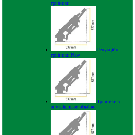
трійники
Редукційні
трійники
New
Трійники з
внутрішньою різьбою