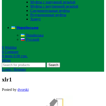
Муфты с наружной резьбой
Муфты с внутренней резьбой
Соединительные муфты
Редукционные муфты
Хомут
Українська
Українська
Русский
0
Wishlist
0
Compare
0
items
0.00
грн.
Menu
Search
Login / Register
xlr1
Posted by
dvorski