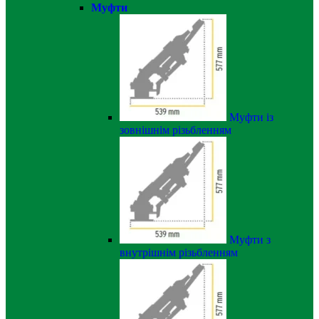
Муфти
Муфти із
зовнішнім різьбленням
Муфти з
внутрішнім різьбленням