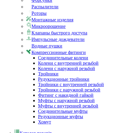
Форсунки
Распылители
Роторы
Монтажные изделия
Микроорошение
Клапаны быстрого доступа
Импульсные дождеватели
Водные пушки
Компрессионные фитинги
Соединительные колени
Колени с внутренней резьбой
Колени с наружной резьбой
Тройники
Редукционные тройники
Тройники с внутренней резьбой
Тройники с наружной резьбой
Фитинг с накидной гайкой
Муфты с наружной резьбой
Муфты с внутренней резьбой
Соединительные муфты
Редукционные муфты
Хомут