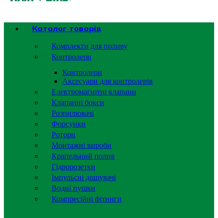
Каталог товарів
Комплекти для поливу
Контролери
Контролери
Аксесуари для контролерів
Електромагнітні клапани
Клапанні бокси
Розпилювачі
Форсунки
Ротори
Монтажні вироби
Крапельний полив
Гідророзетки
Імпульсні дощувачі
Водні пушки
Компресійні фітинги