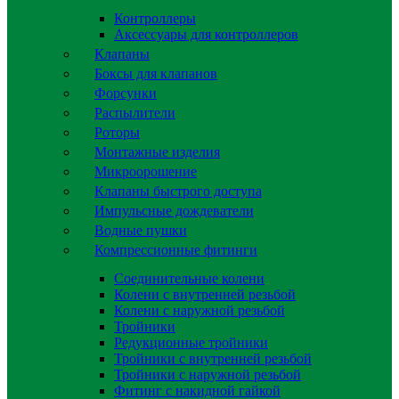
Контроллеры
Аксессуары для контроллеров
Клапаны
Боксы для клапанов
Форсунки
Распылители
Роторы
Монтажные изделия
Микроорошение
Клапаны быстрого доступа
Импульсные дождеватели
Водные пушки
Компрессионные фитинги
Соединительные колени
Колени с внутренней резьбой
Колени с наружной резьбой
Тройники
Редукционные тройники
Тройники с внутренней резьбой
Тройники с наружной резьбой
Фитинг с накидной гайкой