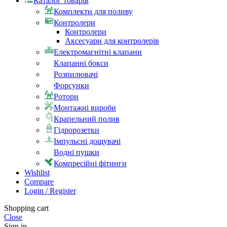
Каталог товарів
Комплекти для поливу
Контролери
Контролери
Аксесуари для контролерів
Електромагнітні клапани
Клапанні бокси
Розпилювачі
Форсунки
Ротори
Монтажні вироби
Крапельний полив
Гідророзетки
Імпульсні дощувачі
Водні пушки
Компресійні фітинги
Wishlist
Compare
Login / Register
Shopping cart
Close
Sign in