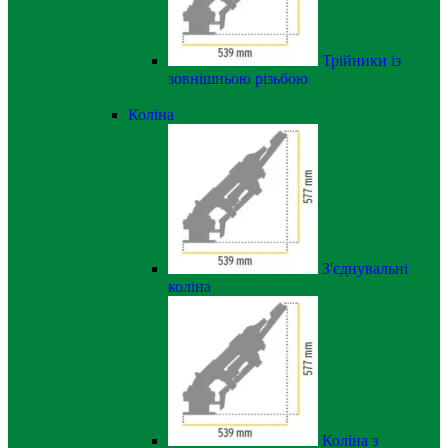
Трійники із
зовнішньою різьбою
Коліна
З'єднувальні
коліна
Коліна з