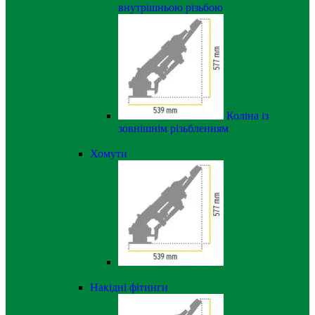
внутрішньою різьбою
Коліна із
зовнішнім різьбленням
Хомути
Накідні фітинги