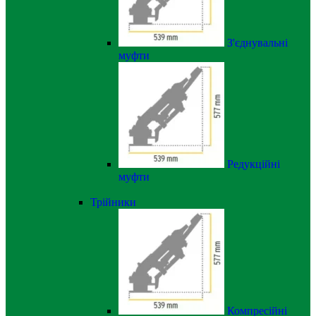
З'єднувальні
муфти
Редукційні
муфти
Трійники
Компресійні