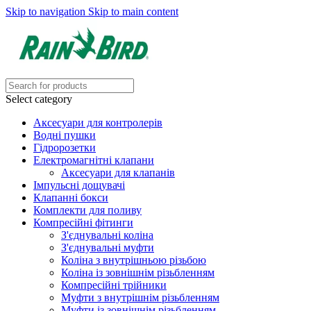
Skip to navigation
Skip to main content
Select category
Аксесуари для контролерів
Водні пушки
Гідророзетки
Електромагнітні клапани
Аксесуари для клапанів
Імпульсні дощувачі
Клапанні бокси
Комплекти для поливу
Компресійні фітинги
З'єднувальні коліна
З'єднувальні муфти
Коліна з внутрішньою різьбою
Коліна із зовнішнім різьбленням
Компресійні трійники
Муфти з внутрішнім різьбленням
Муфти із зовнішнім різьбленням