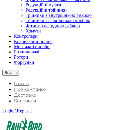
Редукційні муфти
Редукційні трійники
Трійники з внутрішньою різьбою
Трійники із зовнішньою різьбою
Фітинг з накидною гайкою
Хомути
Контролери
Крапельний полив
Монтажні вироби
Розпилювачі
Ротори
Форсунки
Search
Статті
Про компанію
Доставка
Контакти
Login / Register