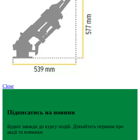
Close
Підписатись на новини
Будьте завжди до курсу подій. Дізнайтесь першим про
акції та новинки