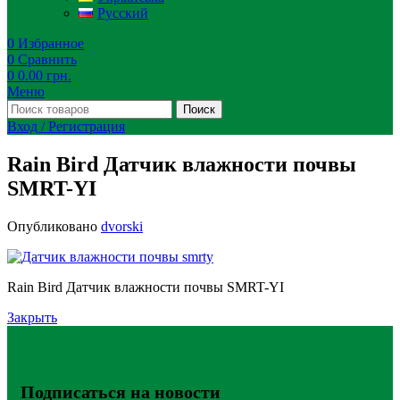
Русский
0
Избранное
0
Сравнить
0
0.00
грн.
Меню
Поиск
Вход / Регистрация
Rain Bird Датчик влажности почвы
SMRT-YI
Опубликовано
dvorski
Rain Bird Датчик влажности почвы SMRT-YI
Закрыть
Подписаться на новости